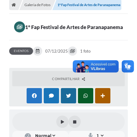
Galeria de Fotos
1° Fap Festival de Artes de Paranapanema
Turismo
Transparência
1° Fap Festival de Artes de Paranapanema
Ouvidoria / SIC
Fale Conosco
07/12/2025
1 foto
EVENTOS
Leis Municipais
Legislação
COMPARTILHAR
Carta de Serviços
Galeria de Fotos
Serviços Online
Transparência
Diário Oficial