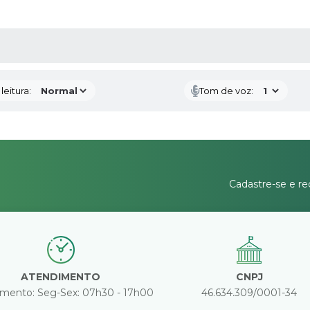
AS MÍDIAS
eitura:
Tom de voz:
Cadastre-se e re
ATENDIMENTO
CNPJ
mento: Seg-Sex: 07h30 - 17h00
46.634.309/0001-34