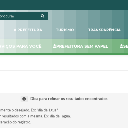
L
A PREFEITURA
TURISMO
TRANSPARÊNCIA
RVIÇOS PARA VOCÊ
PREFEITURA SEM PAPEL
S
Dica para refinar os resultados encontrados
amente o desejado. Ex: "dia da água".
ir resultados com a mesma. Ex: dia da -agua.
teração do registro.