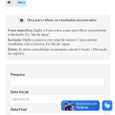
Busca
Turismo
Transparência
Dica para refinar os resultados encontrados
Ouvidoria / SIC
Frase específica:
Digite a frase entre aspas para filtrar exatamente
o desejado. Ex: "dia da água".
Fale Conosco
Exclusão:
Digite a palavra com sinal de menos (-) para excluir
resultados com a mesma. Ex: dia da -agua.
Leis Municipais
Datas:
As datas consultadas na pesquisa são de Criação / Alteração
do registro.
Legislação
Carta de Serviços
Pesquisa
Galeria de Fotos
Serviços Online
Data Inicial
Transparência
Data Final
Diário Oficial