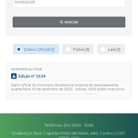
Editais
Secretarias
BUSCAR
A Nossa Cidade
Diário Oficial (1)
Fotos (1)
Leis (1)
10/09/2025 às 17h18
Edição nº 1634
diario oficial do municipio da estancia turistica de paranapanema
quarta-feira 10 de setembro de 2025 - edicao 1634 poder executivo
........................................................................................…
Telefone: (14) 3500 - 9265
Endereço: Rua: Capitão Pinto de Melo, 485, Centro | CEP: