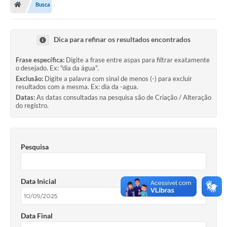
Busca
Turismo
Transparência
Dica para refinar os resultados encontrados
Ouvidoria / SIC
Frase específica:
Digite a frase entre aspas para filtrar exatamente
o desejado. Ex: "dia da água".
Fale Conosco
Exclusão:
Digite a palavra com sinal de menos (-) para excluir
resultados com a mesma. Ex: dia da -agua.
Leis Municipais
Datas:
As datas consultadas na pesquisa são de Criação / Alteração
do registro.
Legislação
Carta de Serviços
Pesquisa
Galeria de Fotos
Serviços Online
Data Inicial
Transparência
Data Final
Diário Oficial