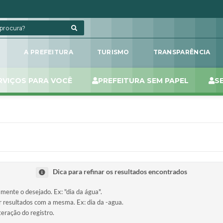
L
A PREFEITURA
TURISMO
TRANSPARÊNCIA
RVIÇOS PARA VOCÊ
PREFEITURA SEM PAPEL
S
Dica para refinar os resultados encontrados
amente o desejado. Ex: "dia da água".
ir resultados com a mesma. Ex: dia da -agua.
teração do registro.