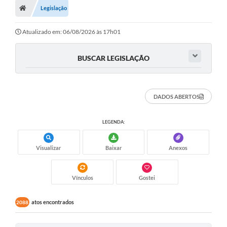
Legislação
Turismo
Transparência
Atualizado em: 06/08/2026 às 17h01
Ouvidoria / SIC
BUSCAR LEGISLAÇÃO
Fale Conosco
Leis Municipais
DADOS ABERTOS
Legislação
LEGENDA:
Carta de Serviços
Visualizar
Baixar
Anexos
Galeria de Fotos
Serviços Online
Vínculos
Gostei
Transparência
atos encontrados
2088
Diário Oficial