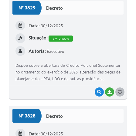
Nº 3829
Decreto
Editais
Secretarias
Data:
30/12/2025
A Nossa Cidade
Situação:
EM VIGOR
Autoria:
Executivo
Dispõe sobre a abertura de Crédito Adicional Suplementar
no orçamento do exercício de 2025, alteração das peças de
planejamento – PPA, LDO e da outras providências.
VISUALIZAR
BAIXAR
G
O
S
Nº 3828
Decreto
T
E
Data:
30/12/2025