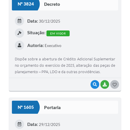
Nº 3824
Decreto
T
E
Data:
30/12/2025
I
Situação:
EM VIGOR
Autoria:
Executivo
Dispõe sobre a abertura de Crédito Adicional Suplementar
no orçamento do exercício de 2025, alteração das peças de
planejamento – PPA, LDO e da outras providências.
VISUALIZAR
BAIXAR
G
O
S
Nº 1605
Portaria
T
E
Data:
29/12/2025
I