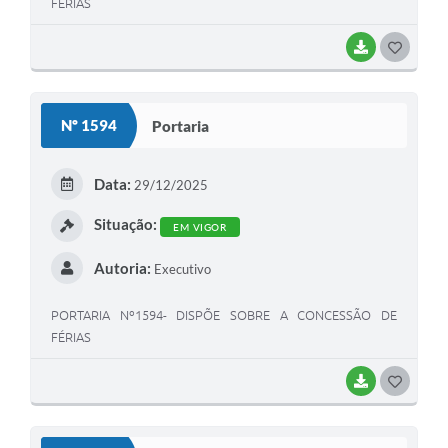
FÉRIAS
BAIXAR
G
O
S
Nº 1594
Portaria
T
E
Data:
29/12/2025
I
Situação:
EM VIGOR
Autoria:
Executivo
PORTARIA Nº1594- DISPÕE SOBRE A CONCESSÃO DE
FÉRIAS
BAIXAR
G
O
S