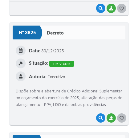
VISUALIZAR
BAIXAR
G
O
S
Nº 3825
Decreto
T
E
Data:
30/12/2025
I
Situação:
EM VIGOR
Autoria:
Executivo
Dispõe sobre a abertura de Crédito Adicional Suplementar
no orçamento do exercício de 2025, alteração das peças de
planejamento – PPA, LDO e da outras providências.
VISUALIZAR
BAIXAR
G
O
S