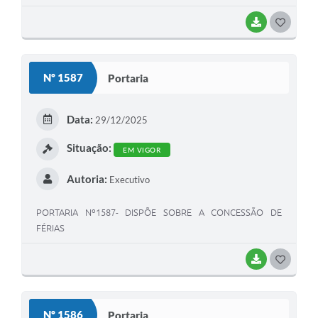
BAIXAR
G
O
S
Nº 1587
Portaria
T
E
Data:
29/12/2025
I
Situação:
EM VIGOR
Autoria:
Executivo
PORTARIA Nº1587- DISPÕE SOBRE A CONCESSÃO DE
FÉRIAS
BAIXAR
G
O
S
Nº 1586
Portaria