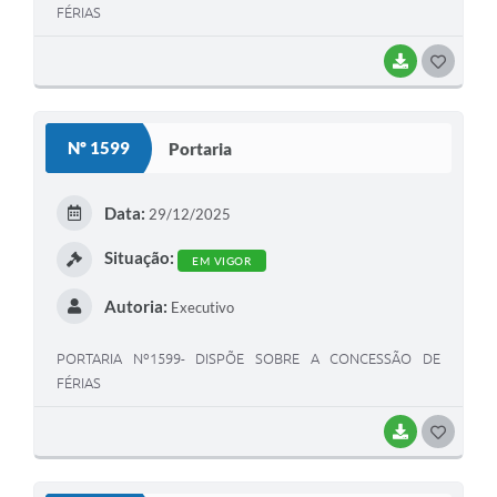
FÉRIAS
BAIXAR
G
O
S
Nº 1599
Portaria
T
E
Data:
29/12/2025
I
Situação:
EM VIGOR
Autoria:
Executivo
PORTARIA Nº1599- DISPÕE SOBRE A CONCESSÃO DE
FÉRIAS
BAIXAR
G
O