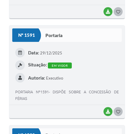
BAIXAR
G
O
S
Nº 1591
Portaria
T
E
Data:
29/12/2025
I
Situação:
EM VIGOR
Autoria:
Executivo
PORTARIA Nº1591- DISPÕE SOBRE A CONCESSÃO DE
FÉRIAS
BAIXAR
G
O
S