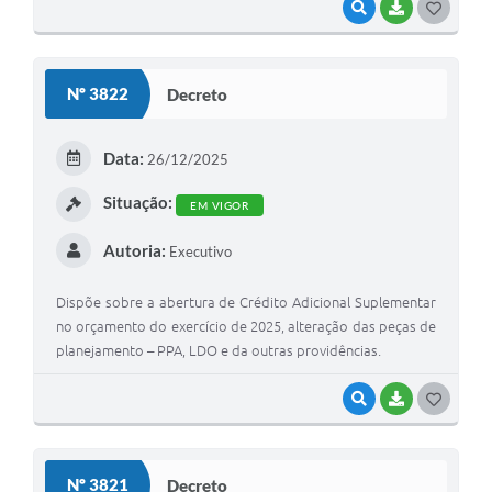
VISUALIZAR
BAIXAR
G
O
S
Nº 3822
Decreto
T
E
Data:
26/12/2025
I
Situação:
EM VIGOR
Autoria:
Executivo
Dispõe sobre a abertura de Crédito Adicional Suplementar
no orçamento do exercício de 2025, alteração das peças de
planejamento – PPA, LDO e da outras providências.
VISUALIZAR
BAIXAR
G
O
S
Nº 3821
Decreto