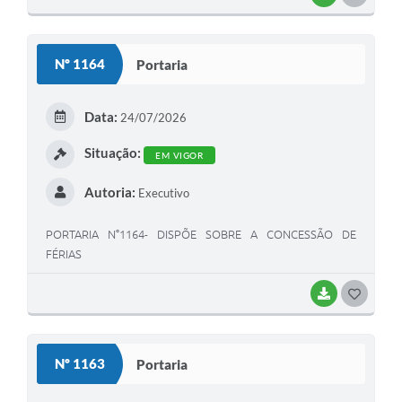
O
S
Nº 1164
Portaria
T
E
Data:
24/07/2026
I
Situação:
EM VIGOR
Autoria:
Executivo
PORTARIA N°1164- DISPÕE SOBRE A CONCESSÃO DE
FÉRIAS
BAIXAR
G
O
S
Nº 1163
Portaria
T