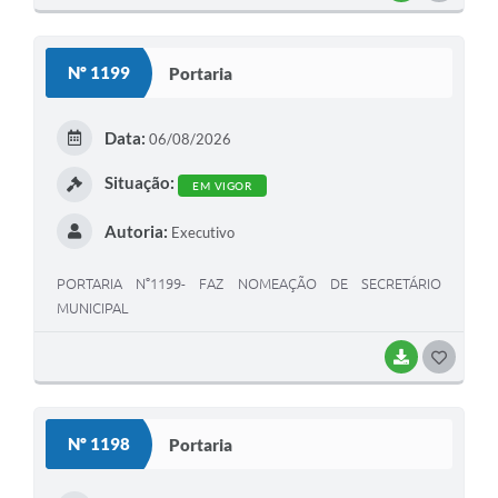
O
S
Nº 1199
Portaria
T
E
Data:
06/08/2026
I
Situação:
EM VIGOR
Autoria:
Executivo
PORTARIA N°1199- FAZ NOMEAÇÃO DE SECRETÁRIO
MUNICIPAL
BAIXAR
G
O
S
Nº 1198
Portaria
T
E