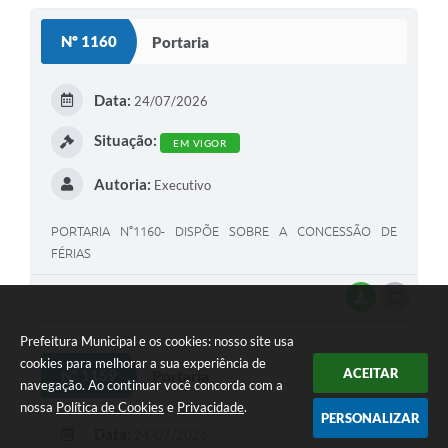
S
Nº 1160
Portaria
T
E
Data:
24/07/2026
I
Situação:
EM VIGOR
Autoria:
Executivo
PORTARIA N°1160- DISPÕE SOBRE A CONCESSÃO DE
FÉRIAS
BAIXAR
G
O
Prefeitura Municipal e os cookies: nosso site usa
S
cookies para melhorar a sua experiência de
ACEITAR
Nº 1159
Portaria
navegação. Ao continuar você concorda com a
T
nossa
Política de Cookies
e
Privacidade
.
PERSONALIZAR
E
Data:
24/07/2026