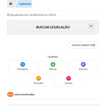
Legislação
Turismo
Transparência
Atualizado em: 06/08/2026 às 13h25
Ouvidoria / SIC
BUSCAR LEGISLAÇÃO
Fale Conosco
Leis Municipais
DADOS ABERTOS
Legislação
LEGENDA:
Carta de Serviços
Visualizar
Baixar
Anexos
Galeria de Fotos
Serviços Online
Vínculos
Gostei
Transparência
atos encontrados
4216
Diário Oficial