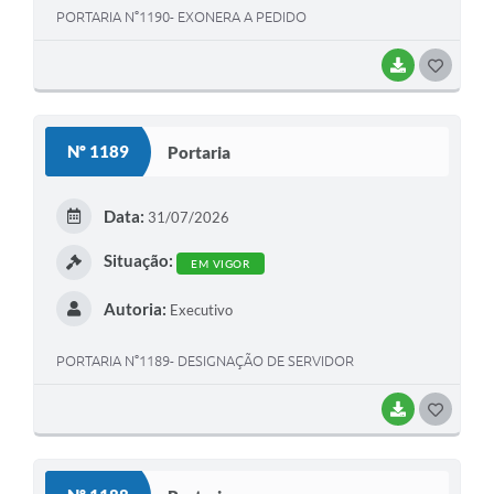
PORTARIA N°1190- EXONERA A PEDIDO
BAIXAR
G
O
S
Nº 1189
Portaria
T
E
Data:
31/07/2026
I
Situação:
EM VIGOR
Autoria:
Executivo
PORTARIA N°1189- DESIGNAÇÃO DE SERVIDOR
BAIXAR
G
O
S