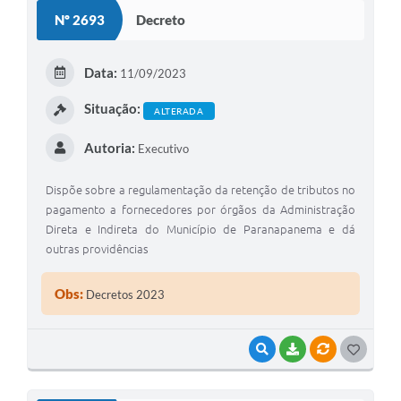
S
Nº 2693
Decreto
T
E
Data:
11/09/2023
I
Situação:
ALTERADA
Autoria:
Executivo
Dispõe sobre a regulamentação da retenção de tributos no
pagamento a fornecedores por órgãos da Administração
Direta e Indireta do Município de Paranapanema e dá
outras providências
Obs:
Decretos 2023
VISUALIZAR
BAIXAR
VÍNCULOS
G
O