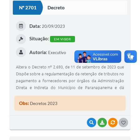
S
Nº 2701
Decreto
T
E
Data:
20/09/2023
I
Situação:
EM VIGOR
Autoria:
Executivo
Altera o Decreto nº 2.693, de 11 de setembro de 2023 que
Dispõe sobre a regulamentação da retenção de tributos no
pagamento a fornecedores por órgãos da Administração
Direta e Indireta do Município de Paranapanema e dá
outras providências.
Obs:
Decretos 2023
VISUALIZAR
BAIXAR
VÍNCULOS
G
O