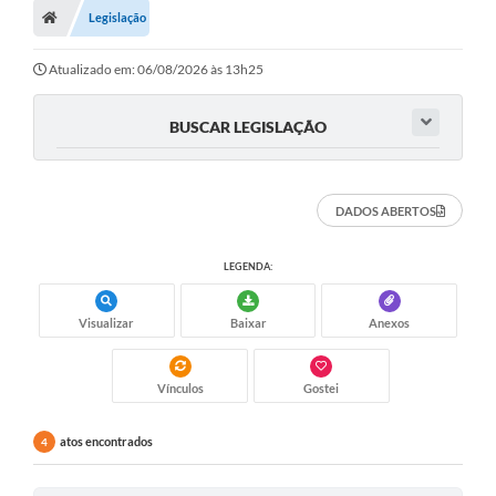
Legislação
Turismo
Transparência
Atualizado em: 06/08/2026 às 13h25
Ouvidoria / SIC
BUSCAR LEGISLAÇÃO
Fale Conosco
Leis Municipais
DADOS ABERTOS
Legislação
LEGENDA:
Carta de Serviços
Visualizar
Baixar
Anexos
Galeria de Fotos
Serviços Online
Vínculos
Gostei
Transparência
atos encontrados
4
Diário Oficial