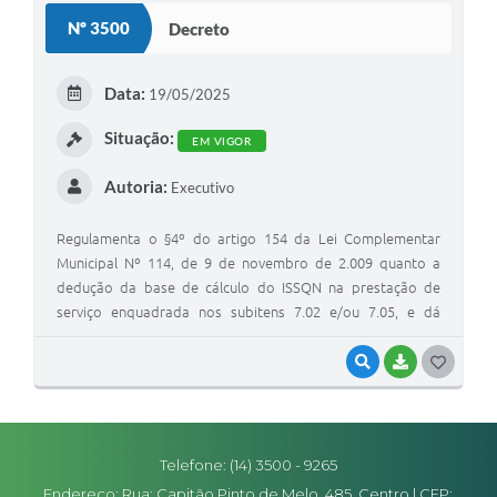
Nº 3500
Decreto
Editais
Secretarias
Data:
19/05/2025
A Nossa Cidade
Situação:
EM VIGOR
Autoria:
Executivo
Regulamenta o §4º do artigo 154 da Lei Complementar
Municipal Nº 114, de 9 de novembro de 2.009 quanto a
dedução da base de cálculo do ISSQN na prestação de
serviço enquadrada nos subitens 7.02 e/ou 7.05, e dá
outras providências
VISUALIZAR
BAIXAR
G
O
S
Telefone: (14) 3500 - 9265
T
Endereço: Rua: Capitão Pinto de Melo, 485, Centro | CEP: