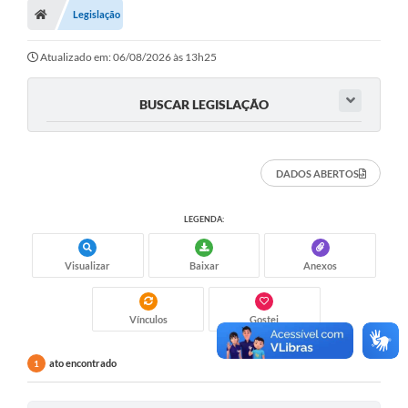
Legislação
Turismo
Transparência
Atualizado em: 06/08/2026 às 13h25
Ouvidoria / SIC
BUSCAR LEGISLAÇÃO
Fale Conosco
Leis Municipais
DADOS ABERTOS
Legislação
LEGENDA:
Carta de Serviços
Visualizar
Baixar
Anexos
Galeria de Fotos
Serviços Online
Vínculos
Gostei
Transparência
ato encontrado
1
Diário Oficial