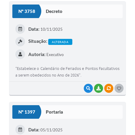
S
Nº 3758
Decreto
T
E
Data:
10/11/2025
I
Situação:
ALTERADA
Autoria:
Executivo
“Estabelece o Calendário de Feriados e Pontos Facultativos
a serem obedecidos no Ano de 2026”.
VISUALIZAR
BAIXAR
VÍNCULOS
G
O
S
Nº 1397
Portaria
T
E
Data:
05/11/2025
I