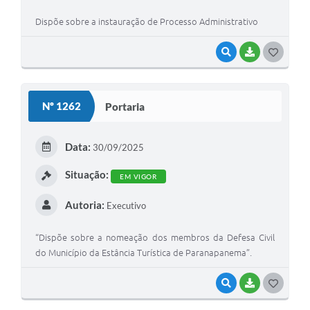
Dispõe sobre a instauração de Processo Administrativo
VISUALIZAR
BAIXAR
G
O
S
Nº 1262
Portaria
T
E
Data:
30/09/2025
I
Situação:
EM VIGOR
Autoria:
Executivo
“Dispõe sobre a nomeação dos membros da Defesa Civil
do Município da Estância Turística de Paranapanema”.
VISUALIZAR
BAIXAR
G
O