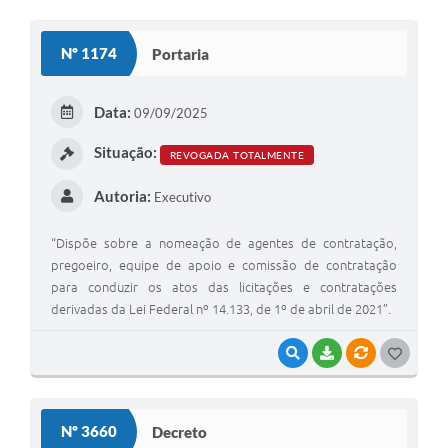
O
S
Nº 1174
Portaria
T
E
Data:
09/09/2025
I
Situação:
REVOGADA TOTALMENTE
Autoria:
Executivo
“Dispõe sobre a nomeação de agentes de contratação,
pregoeiro, equipe de apoio e comissão de contratação
para conduzir os atos das licitações e contratações
derivadas da Lei Federal nº 14.133, de 1º de abril de 2021”.
VISUALIZAR
BAIXAR
VÍNCULOS
G
O
S
Nº 3660
Decreto
T