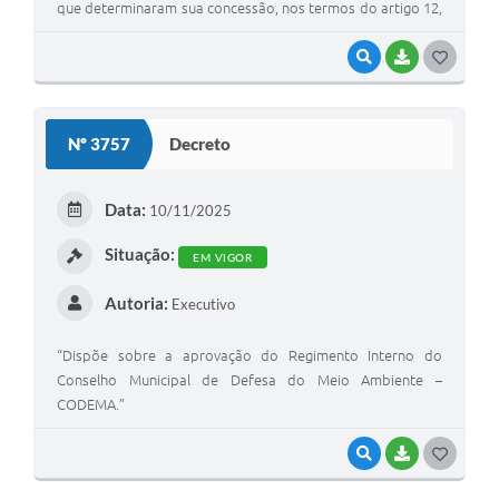
que determinaram sua concessão, nos termos do artigo 12,
inciso II, da Lei Municipal nº 1.444/2022.”
VISUALIZAR
BAIXAR
G
O
S
Nº 3757
Decreto
T
E
Data:
10/11/2025
I
Situação:
EM VIGOR
Autoria:
Executivo
“Dispõe sobre a aprovação do Regimento Interno do
Conselho Municipal de Defesa do Meio Ambiente –
CODEMA.”
VISUALIZAR
BAIXAR
G
O