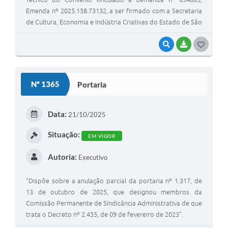
Emenda nº 2025.158.73132, a ser firmado com a Secretaria
de Cultura, Economia e Indústria Criativas do Estado de São
Paulo.”
VISUALIZAR
BAIXAR
G
O
S
Nº 1365
Portaria
T
E
Data:
21/10/2025
I
Situação:
EM VIGOR
Autoria:
Executivo
“Dispõe sobre a anulação parcial da portaria nº 1.317, de
13 de outubro de 2025, que designou membros da
Comissão Permanente de Sindicância Administrativa de que
trata o Decreto nº 2.455, de 09 de fevereiro de 2023”.