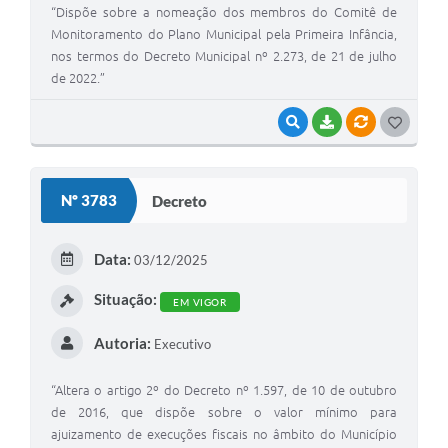
“Dispõe sobre a nomeação dos membros do Comitê de
Monitoramento do Plano Municipal pela Primeira Infância,
nos termos do Decreto Municipal nº 2.273, de 21 de julho
de 2022.”
VISUALIZAR
BAIXAR
VÍNCULOS
G
O
S
Nº 3783
Decreto
T
E
Data:
03/12/2025
I
Situação:
EM VIGOR
Autoria:
Executivo
“Altera o artigo 2º do Decreto nº 1.597, de 10 de outubro
de 2016, que dispõe sobre o valor mínimo para
ajuizamento de execuções fiscais no âmbito do Município