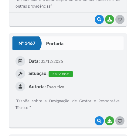
outras providências”
VISUALIZAR
BAIXAR
G
O
S
Nº 1467
Portaria
T
E
Data:
03/12/2025
I
Situação:
EM VIGOR
Autoria:
Executivo
“Dispõe sobre a Designação de Gestor e Responsável
Técnico.”
VISUALIZAR
BAIXAR
G
O