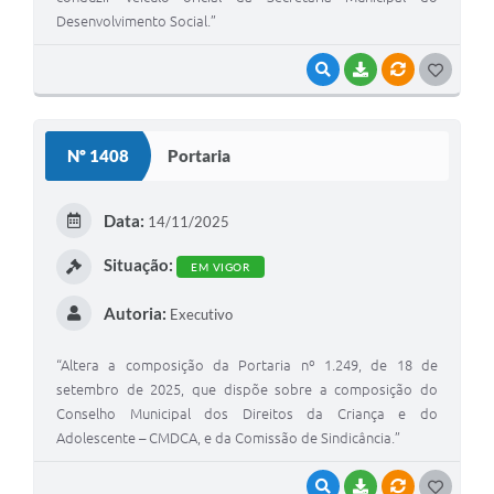
Desenvolvimento Social.”
VISUALIZAR
BAIXAR
VÍNCULOS
G
O
S
Nº 1408
Portaria
T
E
Data:
14/11/2025
I
Situação:
EM VIGOR
Autoria:
Executivo
“Altera a composição da Portaria nº 1.249, de 18 de
setembro de 2025, que dispõe sobre a composição do
Conselho Municipal dos Direitos da Criança e do
Adolescente – CMDCA, e da Comissão de Sindicância.”
VISUALIZAR
BAIXAR
VÍNCULOS
G