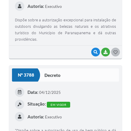
Autoria:
Executivo
Dispõe sobre a autorização excepcional para instalação de
outdoors divulgando as belezas naturais e os atrativos
turístico do Município de Paranapanema e dá outras
providências.
VISUALIZAR
BAIXAR
G
O
S
Nº 3788
Decreto
T
E
Data:
04/12/2025
I
Situação:
EM VIGOR
Autoria:
Executivo
“Dispõe sobre a autorização de uso de bem público e dá