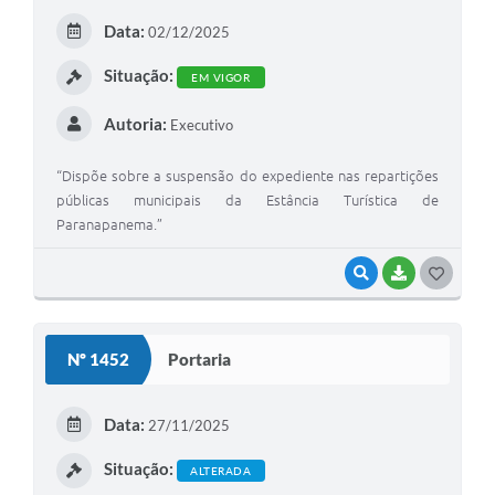
E
Data:
02/12/2025
I
Situação:
EM VIGOR
Autoria:
Executivo
“Dispõe sobre a suspensão do expediente nas repartições
públicas municipais da Estância Turística de
Paranapanema.”
VISUALIZAR
BAIXAR
G
O
S
Nº 1452
Portaria
T
E
Data:
27/11/2025
I
Situação:
ALTERADA