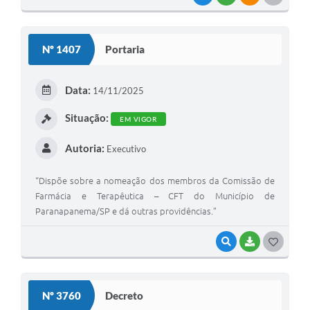
O
S
Nº 1407
Portaria
T
E
Data:
14/11/2025
I
Situação:
EM VIGOR
Autoria:
Executivo
“Dispõe sobre a nomeação dos membros da Comissão de
Farmácia e Terapêutica – CFT do Município de
Paranapanema/SP e dá outras providências.”
VISUALIZAR
BAIXAR
G
O
S
Nº 3760
Decreto
T