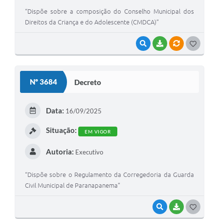
“Dispõe sobre a composição do Conselho Municipal dos
Direitos da Criança e do Adolescente (CMDCA)”
VISUALIZAR
BAIXAR
VÍNCULOS
G
O
S
Nº 3684
Decreto
T
E
Data:
16/09/2025
I
Situação:
EM VIGOR
Autoria:
Executivo
“Dispõe sobre o Regulamento da Corregedoria da Guarda
Civil Municipal de Paranapanema”
VISUALIZAR
BAIXAR
G