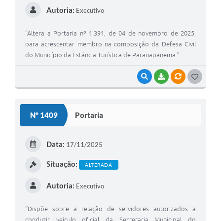
Autoria:
Executivo
“Altera a Portaria nº 1.391, de 04 de novembro de 2025,
para acrescentar membro na composição da Defesa Civil
do Município da Estância Turística de Paranapanema.”
VISUALIZAR
BAIXAR
VÍNCULOS
G
O
S
Nº 1409
Portaria
T
E
Data:
17/11/2025
I
Situação:
ALTERADA
Autoria:
Executivo
“Dispõe sobre a relação de servidores autorizados a
conduzir veículo oficial da Secretaria Municipal do