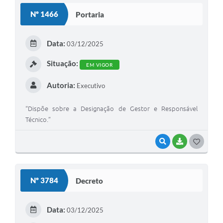
S
Nº 1466
Portaria
T
E
Data:
03/12/2025
I
Situação:
EM VIGOR
Autoria:
Executivo
“Dispõe sobre a Designação de Gestor e Responsável
Técnico.”
VISUALIZAR
BAIXAR
G
O
S
Nº 3784
Decreto
T
E
Data:
03/12/2025
I