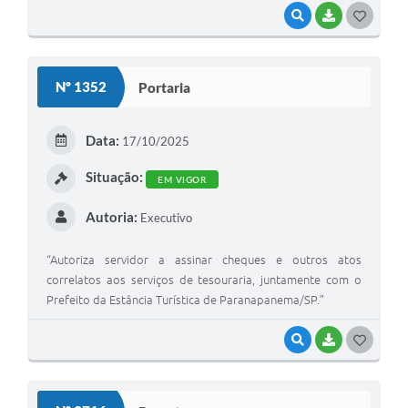
VISUALIZAR
BAIXAR
G
O
S
Nº 1352
Portaria
T
E
Data:
17/10/2025
I
Situação:
EM VIGOR
Autoria:
Executivo
“Autoriza servidor a assinar cheques e outros atos
correlatos aos serviços de tesouraria, juntamente com o
Prefeito da Estância Turística de Paranapanema/SP.”
VISUALIZAR
BAIXAR
G
O
S