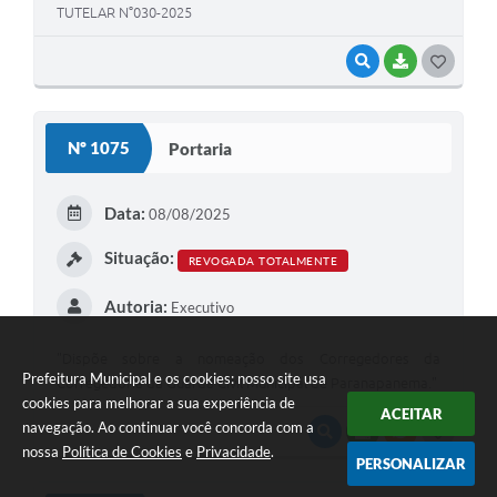
TUTELAR N°030-2025
VISUALIZAR
BAIXAR
G
O
S
Nº 1075
Portaria
T
E
Data:
08/08/2025
I
Situação:
REVOGADA TOTALMENTE
Autoria:
Executivo
"Dispõe sobre a nomeação dos Corregedores da
Prefeitura Municipal e os cookies: nosso site usa
Corregedoria da Guarda Civil Municipal de Paranapanema."
cookies para melhorar a sua experiência de
ACEITAR
navegação. Ao continuar você concorda com a
VISUALIZAR
BAIXAR
VÍNCULOS
G
nossa
Política de Cookies
e
Privacidade
.
PERSONALIZAR
O