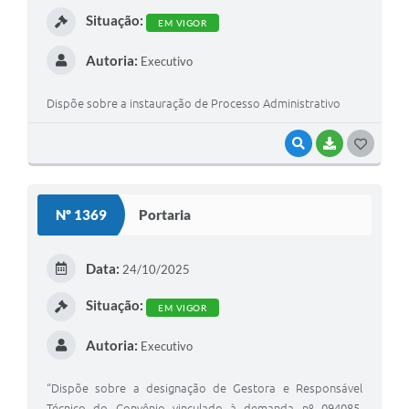
Situação:
EM VIGOR
Autoria:
Executivo
Dispõe sobre a instauração de Processo Administrativo
VISUALIZAR
BAIXAR
G
O
S
Nº 1369
Portaria
T
E
Data:
24/10/2025
I
Situação:
EM VIGOR
Autoria:
Executivo
“Dispõe sobre a designação de Gestora e Responsável
Técnico do Convênio vinculado à demanda nº 094085,