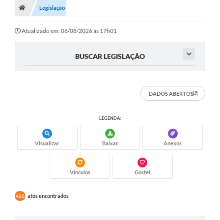
Legislação
Turismo
Transparência
Atualizado em: 06/08/2026 às 17h01
Ouvidoria / SIC
BUSCAR LEGISLAÇÃO
Fale Conosco
Leis Municipais
DADOS ABERTOS
Legislação
LEGENDA:
Carta de Serviços
Visualizar
Baixar
Anexos
Galeria de Fotos
Serviços Online
Vínculos
Gostei
Transparência
atos encontrados
420
Diário Oficial