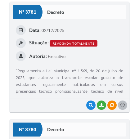
S
Nº 3781
Decreto
T
E
Data:
02/12/2025
I
Situação:
REVOGADA TOTALMENTE
Autoria:
Executivo
“Regulamenta a Lei Municipal nº 1.569, de 26 de julho de
2023, que autoriza o transporte escolar gratuito de
estudantes regularmente matriculados em cursos
presenciais técnico profissionalizante, técnico de nível
médio e de curso superior, para o 1º semestre de 2026, e
revoga o Decreto 3.576, de 27 de junho de 2025”.
VISUALIZAR
BAIXAR
VÍNCULOS
G
O
S
Nº 3780
Decreto
T