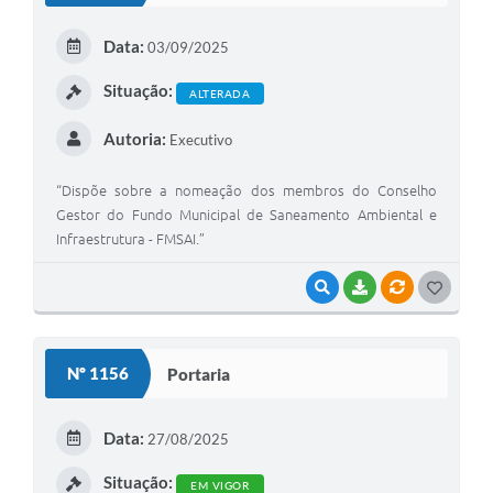
E
Data:
03/09/2025
I
Situação:
ALTERADA
Autoria:
Executivo
“Dispõe sobre a nomeação dos membros do Conselho
Gestor do Fundo Municipal de Saneamento Ambiental e
Infraestrutura - FMSAI.”
VISUALIZAR
BAIXAR
VÍNCULOS
G
O
S
Nº 1156
Portaria
T
E
Data:
27/08/2025
I
Situação:
EM VIGOR