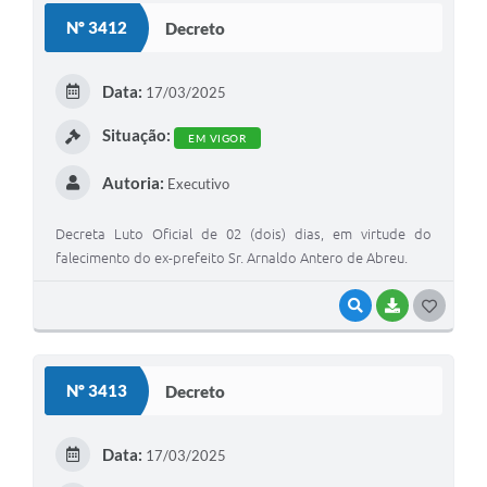
Nº 3412
Decreto
Editais
Secretarias
Data:
17/03/2025
A Nossa Cidade
Situação:
EM VIGOR
Autoria:
Executivo
Decreta Luto Oficial de 02 (dois) dias, em virtude do
falecimento do ex-prefeito Sr. Arnaldo Antero de Abreu.
VISUALIZAR
BAIXAR
G
O
S
Nº 3413
Decreto
T
E
Data:
17/03/2025
I