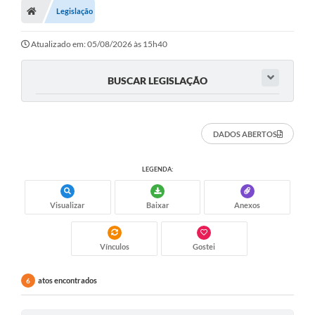
Legislação
Turismo
Transparência
Atualizado em: 05/08/2026 às 15h40
Ouvidoria / SIC
BUSCAR LEGISLAÇÃO
Fale Conosco
Leis Municipais
DADOS ABERTOS
Legislação
LEGENDA:
Carta de Serviços
Visualizar
Baixar
Anexos
Galeria de Fotos
Serviços Online
Vínculos
Gostei
Transparência
atos encontrados
6
Diário Oficial