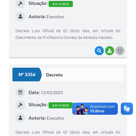
Situação:
EM VIGOR
Autoria:
Executivo
Decreta Luto Oficial de 02 (dois) dias, em virtude do
falecimento da Professora Dioneia de Almeida Macedo.
VISUALIZAR
BAIXAR
G
O
S
Nº 3356
Decreto
T
E
Data:
13/02/2025
I
Situação:
EM VIGOR
Autoria:
Executivo
Decreta Luto Oficial de 02 (dois) dias, em virtude do