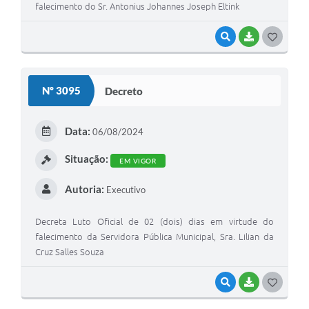
falecimento do Sr. Antonius Johannes Joseph Eltink
VISUALIZAR
BAIXAR
G
O
S
Nº 3095
Decreto
T
E
Data:
06/08/2024
I
Situação:
EM VIGOR
Autoria:
Executivo
Decreta Luto Oficial de 02 (dois) dias em virtude do
falecimento da Servidora Pública Municipal, Sra. Lilian da
Cruz Salles Souza
VISUALIZAR
BAIXAR
G
O