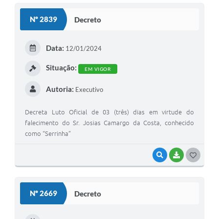
S
Nº 2839
Decreto
T
E
Data:
12/01/2024
I
Situação:
EM VIGOR
Autoria:
Executivo
Decreta Luto Oficial de 03 (três) dias em virtude do
falecimento do Sr. Josias Camargo da Costa, conhecido
como “Serrinha”
VISUALIZAR
BAIXAR
G
O
S
Nº 2669
Decreto
T
E