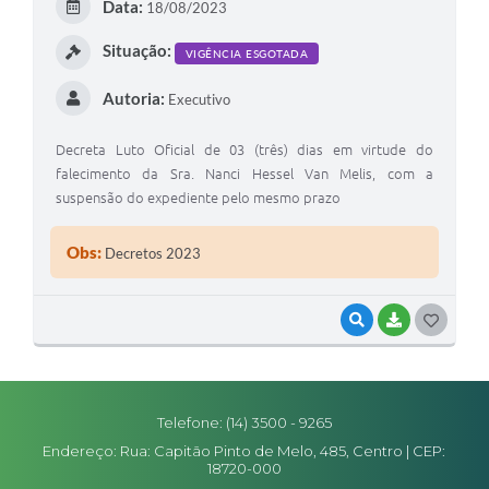
Data:
18/08/2023
I
Situação:
VIGÊNCIA ESGOTADA
Autoria:
Executivo
Decreta Luto Oficial de 03 (três) dias em virtude do
falecimento da Sra. Nanci Hessel Van Melis, com a
suspensão do expediente pelo mesmo prazo
Obs:
Decretos 2023
VISUALIZAR
BAIXAR
G
O
S
Telefone: (14) 3500 - 9265
T
Endereço: Rua: Capitão Pinto de Melo, 485, Centro | CEP:
E
18720-000