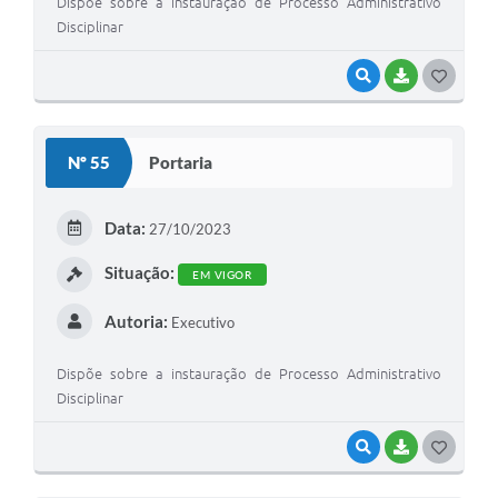
Dispõe sobre a instauração de Processo Administrativo
Disciplinar
VISUALIZAR
BAIXAR
G
O
S
Nº 55
Portaria
T
E
Data:
27/10/2023
I
Situação:
EM VIGOR
Autoria:
Executivo
Dispõe sobre a instauração de Processo Administrativo
Disciplinar
VISUALIZAR
BAIXAR
G
O