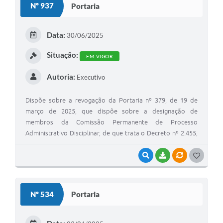
Nº 937
Portaria
T
E
Data:
30/06/2025
I
Situação:
EM VIGOR
Autoria:
Executivo
Dispõe sobre a revogação da Portaria nº 379, de 19 de
março de 2025, que dispõe sobre a designação de
membros da Comissão Permanente de Processo
Administrativo Disciplinar, de que trata o Decreto nº 2.455,
de 09 de fevereiro de 2023, durante o período de ausência
do Presidente
VISUALIZAR
BAIXAR
VÍNCULOS
G
O
S
Nº 534
Portaria
T
E