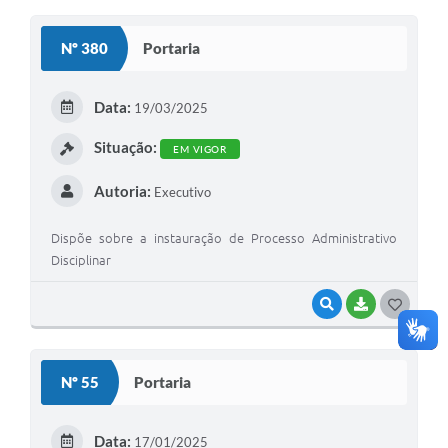
O
S
Nº 380
Portaria
T
E
Data:
19/03/2025
I
Situação:
EM VIGOR
Autoria:
Executivo
Dispõe sobre a instauração de Processo Administrativo
Disciplinar
VISUALIZAR
BAIXAR
G
O
S
Nº 55
Portaria
T
E
Data:
17/01/2025