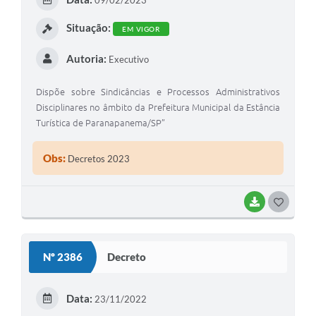
I
Situação:
EM VIGOR
Autoria:
Executivo
Dispõe sobre Sindicâncias e Processos Administrativos
Disciplinares no âmbito da Prefeitura Municipal da Estância
Turística de Paranapanema/SP”
Obs:
Decretos 2023
BAIXAR
G
O
S
Nº 2386
Decreto
T
E
Data:
23/11/2022
I