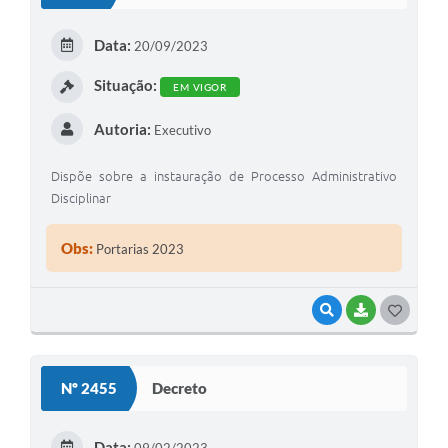
T
E
Data:
20/09/2023
I
Situação:
EM VIGOR
Autoria:
Executivo
Dispõe sobre a instauração de Processo Administrativo
Disciplinar
Obs:
Portarias 2023
VISUALIZAR
BAIXAR
G
O
S
Nº 2455
Decreto
T
E
Data:
09/02/2023