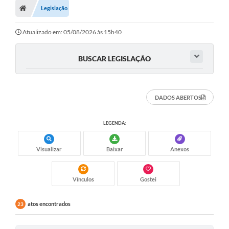
Legislação
Turismo
Transparência
Atualizado em: 05/08/2026 às 15h40
Ouvidoria / SIC
BUSCAR LEGISLAÇÃO
Fale Conosco
Leis Municipais
DADOS ABERTOS
Legislação
LEGENDA:
Carta de Serviços
Visualizar
Baixar
Anexos
Galeria de Fotos
Serviços Online
Vínculos
Gostei
Transparência
atos encontrados
23
Diário Oficial