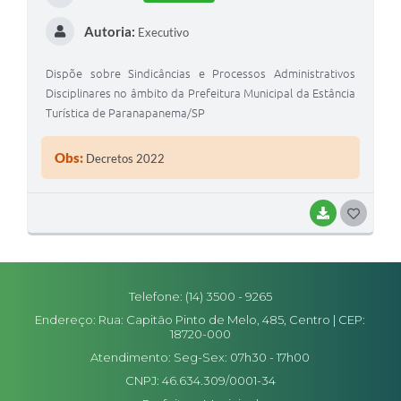
Autoria:
Executivo
Dispõe sobre Sindicâncias e Processos Administrativos
Disciplinares no âmbito da Prefeitura Municipal da Estância
Turística de Paranapanema/SP
Obs:
Decretos 2022
BAIXAR
G
O
S
Telefone: (14) 3500 - 9265
T
Endereço: Rua: Capitão Pinto de Melo, 485, Centro | CEP:
E
18720-000
I
Atendimento: Seg-Sex: 07h30 - 17h00
CNPJ: 46.634.309/0001-34