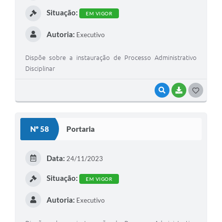
I
Situação:
EM VIGOR
Autoria:
Executivo
Dispõe sobre a instauração de Processo Administrativo
Disciplinar
VISUALIZAR
BAIXAR
G
O
S
Nº 58
Portaria
T
E
Data:
24/11/2023
I
Situação:
EM VIGOR
Autoria:
Executivo