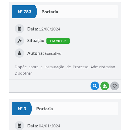
S
Nº 783
Portaria
T
E
Data:
12/08/2024
I
Situação:
EM VIGOR
Autoria:
Executivo
Dispõe sobre a instauração de Processo Administrativo
Disciplinar
VISUALIZAR
BAIXAR
G
O
S
Nº 3
Portaria
T
E
Data:
04/01/2024