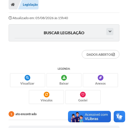
Legislação
Turismo
Transparência
Atualizado em: 05/08/2026 às 15h40
Ouvidoria / SIC
BUSCAR LEGISLAÇÃO
Fale Conosco
Leis Municipais
DADOS ABERTOS
Legislação
LEGENDA:
Carta de Serviços
Visualizar
Baixar
Anexos
Galeria de Fotos
Serviços Online
Vínculos
Gostei
Transparência
ato encontrado
1
Diário Oficial