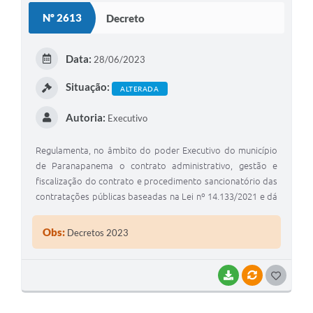
Nº 2613
Decreto
Editais
Secretarias
Data:
28/06/2023
A Nossa Cidade
Situação:
ALTERADA
Autoria:
Executivo
Regulamenta, no âmbito do poder Executivo do município
de Paranapanema o contrato administrativo, gestão e
fiscalização do contrato e procedimento sancionatório das
contratações públicas baseadas na Lei nº 14.133/2021 e dá
outras providências
Obs:
Decretos 2023
BAIXAR
VÍNCULOS
G
O