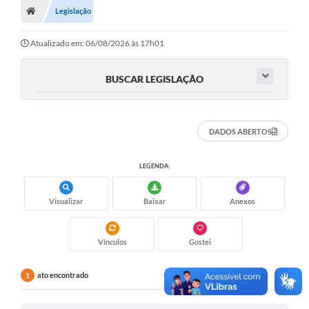
Legislação
Turismo
Transparência
Atualizado em: 06/08/2026 às 17h01
Ouvidoria / SIC
BUSCAR LEGISLAÇÃO
Fale Conosco
Leis Municipais
DADOS ABERTOS
Legislação
LEGENDA:
Carta de Serviços
Visualizar
Baixar
Anexos
Galeria de Fotos
Serviços Online
Vínculos
Gostei
Transparência
ato encontrado
1
Diário Oficial