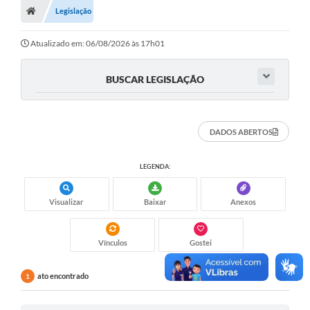
Legislação
Turismo
Transparência
Atualizado em: 06/08/2026 às 17h01
Ouvidoria / SIC
BUSCAR LEGISLAÇÃO
Fale Conosco
Leis Municipais
DADOS ABERTOS
Legislação
LEGENDA:
Carta de Serviços
Visualizar
Baixar
Anexos
Galeria de Fotos
Serviços Online
Vínculos
Gostei
Transparência
ato encontrado
1
Diário Oficial