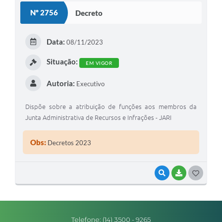
Nº 2756
Decreto
Editais
Secretarias
Data:
08/11/2023
A Nossa Cidade
Situação:
EM VIGOR
Autoria:
Executivo
Dispõe sobre a atribuição de funções aos membros da
Junta Administrativa de Recursos e Infrações - JARI
Obs:
Decretos 2023
VISUALIZAR
BAIXAR
G
O
S
Telefone: (14) 3500 - 9265
T