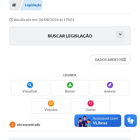
Legislação
Turismo
Transparência
Atualizado em: 06/08/2026 às 17h01
Ouvidoria / SIC
BUSCAR LEGISLAÇÃO
Fale Conosco
Leis Municipais
DADOS ABERTOS
Legislação
LEGENDA:
Carta de Serviços
Visualizar
Baixar
Anexos
Galeria de Fotos
Serviços Online
Vínculos
Gostei
Transparência
ato encontrado
1
Diário Oficial