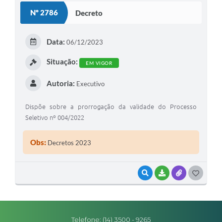
Nº 2786
Decreto
Editais
Secretarias
Data:
06/12/2023
A Nossa Cidade
Situação:
EM VIGOR
Autoria:
Executivo
Dispõe sobre a prorrogação da validade do Processo
Seletivo nº 004/2022
Obs:
Decretos 2023
VISUALIZAR
BAIXAR
ANEXOS
G
O
S
Telefone: (14) 3500 - 9265
T