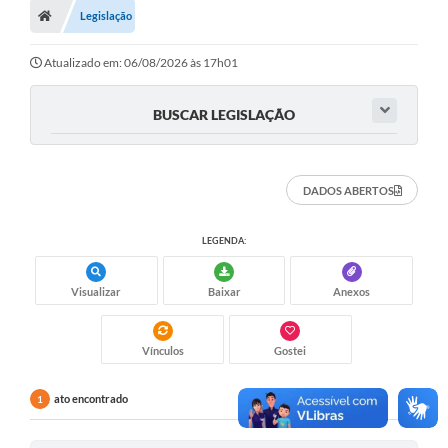
Legislação
Turismo
Transparência
Atualizado em: 06/08/2026 às 17h01
Ouvidoria / SIC
BUSCAR LEGISLAÇÃO
Fale Conosco
Leis Municipais
DADOS ABERTOS
Legislação
LEGENDA:
Carta de Serviços
Visualizar
Baixar
Anexos
Galeria de Fotos
Serviços Online
Vínculos
Gostei
Transparência
ato encontrado
1
Diário Oficial