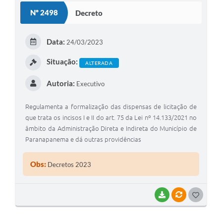
Nº 2498
Decreto
Editais
Secretarias
Data:
24/03/2023
A Nossa Cidade
Situação:
ALTERADA
Autoria:
Executivo
Regulamenta a formalização das dispensas de licitação de
que trata os incisos I e II do art. 75 da Lei nº 14.133/2021 no
âmbito da Administração Direta e Indireta do Município de
Paranapanema e dá outras providências
Obs:
Decretos 2023
BAIXAR
VÍNCULOS
G
O