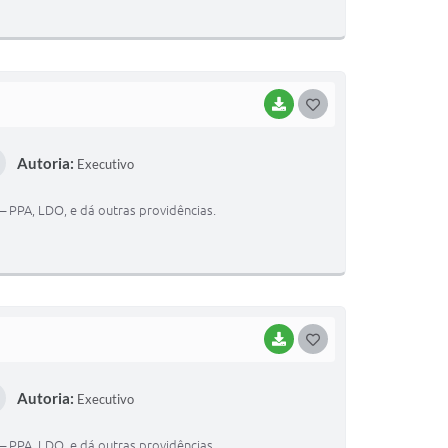
I
BAIXAR
G
O
Autoria:
Executivo
S
T
– PPA, LDO, e dá outras providências.
E
I
BAIXAR
G
O
Autoria:
Executivo
S
T
– PPA, LDO, e dá outras providências.