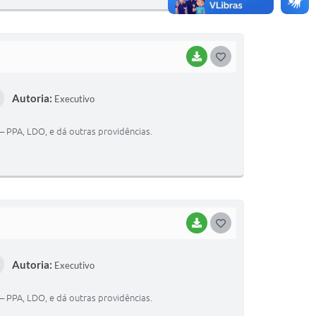
BAIXAR
G
O
Autoria:
Executivo
S
T
– PPA, LDO, e dá outras providências.
E
I
BAIXAR
G
O
Autoria:
Executivo
S
T
– PPA, LDO, e dá outras providências.
E