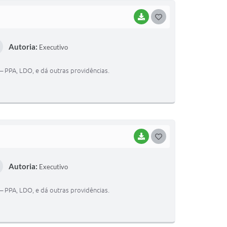
BAIXAR
G
O
Autoria:
Executivo
S
T
– PPA, LDO, e dá outras providências.
E
I
BAIXAR
G
O
Autoria:
Executivo
S
T
– PPA, LDO, e dá outras providências.
E
I