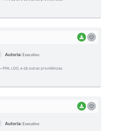
E
I
BAIXAR
G
O
Autoria:
Executivo
S
T
– PPA, LDO, e dá outras providências.
E
I
BAIXAR
G
O
Autoria:
Executivo
S