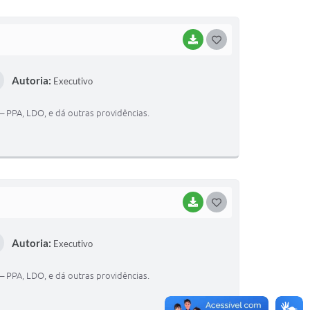
BAIXAR
G
O
Autoria:
Executivo
S
T
– PPA, LDO, e dá outras providências.
E
I
BAIXAR
G
O
Autoria:
Executivo
S
T
– PPA, LDO, e dá outras providências.
E
I