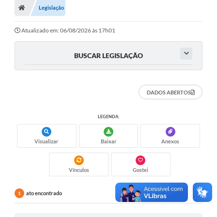
Legislação
Turismo
Transparência
Atualizado em: 06/08/2026 às 17h01
Ouvidoria / SIC
BUSCAR LEGISLAÇÃO
Fale Conosco
Leis Municipais
DADOS ABERTOS
Legislação
LEGENDA:
Carta de Serviços
Visualizar
Baixar
Anexos
Galeria de Fotos
Serviços Online
Vínculos
Gostei
Transparência
ato encontrado
1
Diário Oficial