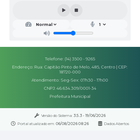
Telefone: (14) 3500 - 9265
Endereço: Rua: Capitão Pinto de Melo, 485, Centro | CEP:
18720-000
Atendimento: Seg-Sex: 07h30 - 17h00
CNPJ: 46.634.309/0001-34
Prefeitura Municipal
Versão do Sistema:
3.5.3 - 19/06/2026
Portal atualizado em:
06/08/2026 08:26
Dados Abertos