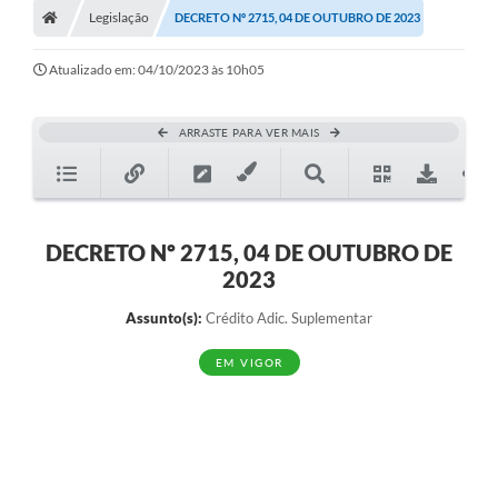
Legislação
DECRETO Nº 2715, 04 DE OUTUBRO DE 2023
Turismo
Transparência
Atualizado em: 04/10/2023 às 10h05
Ouvidoria / SIC
ARRASTE PARA VER MAIS
Fale Conosco
Leis Municipais
DECRETO Nº 2715, 04 DE OUTUBRO DE
Legislação
2023
Carta de Serviços
Assunto(s):
Crédito Adic. Suplementar
Galeria de Fotos
EM VIGOR
Serviços Online
Transparência
Diário Oficial