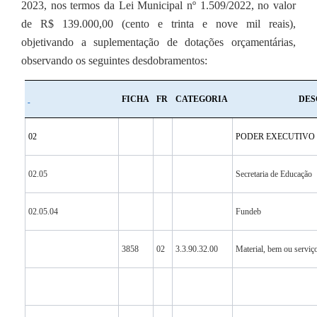
2023, nos termos da Lei Municipal nº 1.509/2022, no valor
de R$ 139.000,00 (cento e trinta e nove mil reais),
objetivando a suplementação de dotações orçamentárias,
observando os seguintes desdobramentos:
FICHA
FR
CATEGORIA
DES
02
PODER EXECUTIVO
02.05
Secretaria de Educação
02.05.04
Fundeb
3858
02
3.3.90.32.00
Material, bem ou serviço