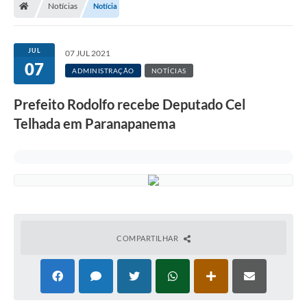
Notícias
Notícia
Turismo
Transparência
JUL
07 JUL 2021
07
Ouvidoria / SIC
ADMINISTRAÇÃO
NOTÍCIAS
Fale Conosco
Prefeito Rodolfo recebe Deputado Cel
Telhada em Paranapanema
Leis Municipais
Legislação
Carta de Serviços
Galeria de Fotos
COMPARTILHAR
Serviços Online
Transparência
Diário Oficial