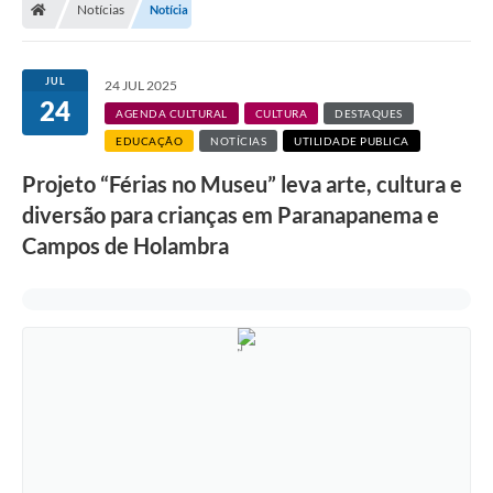
Notícias
Notícia
Turismo
Transparência
JUL
24 JUL 2025
24
Ouvidoria / SIC
AGENDA CULTURAL
CULTURA
DESTAQUES
EDUCAÇÃO
NOTÍCIAS
UTILIDADE PUBLICA
Fale Conosco
Projeto “Férias no Museu” leva arte, cultura e
Leis Municipais
diversão para crianças em Paranapanema e
Campos de Holambra
Legislação
Carta de Serviços
Galeria de Fotos
Serviços Online
Transparência
Diário Oficial