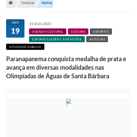
Notícias
Notícia
Turismo
Transparência
AGO
19 AGO 2025
19
Ouvidoria / SIC
AGENDA CULTURAL
CULTURA
ESPORTES
ESPORTES,LAZER E JUVENTUDE
NOTÍCIAS
Fale Conosco
UTILIDADE PUBLICA
Leis Municipais
Paranapanema conquista medalha de prata e
avança em diversas modalidades nas
Legislação
Olimpíadas de Águas de Santa Bárbara
Carta de Serviços
Galeria de Fotos
Serviços Online
Transparência
Diário Oficial