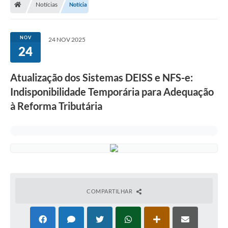
Notícias
Notícia
Turismo
Transparência
NOV
24 NOV 2025
24
Ouvidoria / SIC
Fale Conosco
Atualização dos Sistemas DEISS e NFS-e:
Indisponibilidade Temporária para Adequação
Leis Municipais
à Reforma Tributária
Legislação
Carta de Serviços
Galeria de Fotos
Serviços Online
COMPARTILHAR
Transparência
Diário Oficial