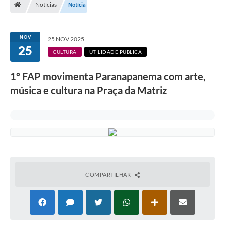
Notícias
Notícia
Turismo
Transparência
NOV
25 NOV 2025
25
Ouvidoria / SIC
CULTURA
UTILIDADE PUBLICA
Fale Conosco
1º FAP movimenta Paranapanema com arte,
música e cultura na Praça da Matriz
Leis Municipais
Legislação
Carta de Serviços
Galeria de Fotos
COMPARTILHAR
Serviços Online
Transparência
Diário Oficial