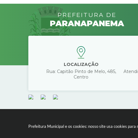
PREFEITURA DE
PARANAPANEMA
LOCALIZAÇÃO
Rua: Capitão Pinto de Melo, 485,
Atendi
Centro
© Copyri
Prefeitura Municipal e os cookies: nosso site usa cookies par