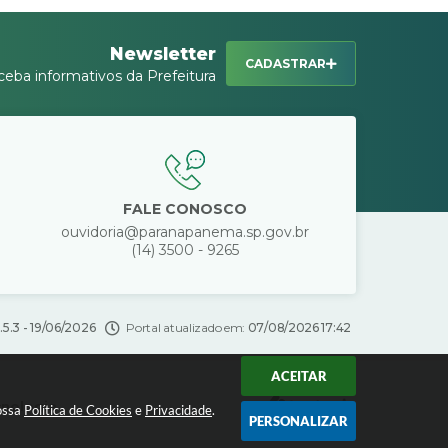
Newsletter
CADASTRAR
ceba informativos da Prefeitura
FALE CONOSCO
ouvidoria@paranapanema.sp.gov.br
(14) 3500 - 9265
.5.3 - 19/06/2026
Portal atualizado em:
07/08/2026 17:42
ACEITAR
cnologia
nossa
Política de Cookies
e
Privacidade
.
PERSONALIZAR