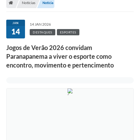
Notícias
Notícia
Turismo
Transparência
JAN
14 JAN 2026
14
Ouvidoria / SIC
DESTAQUES
ESPORTES
Fale Conosco
Jogos de Verão 2026 convidam
Paranapanema a viver o esporte como
Leis Municipais
encontro, movimento e pertencimento
Legislação
Carta de Serviços
Galeria de Fotos
Serviços Online
Transparência
Diário Oficial