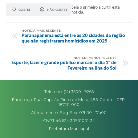
Seja o primeiro a curtir esta
GOSTEI
NÃO GOSTEI
notícia.
NOTÍCIA MAIS RECENTE
Paranapanema está entre as 20 cidades da região
que não registraram homicídios em 2025
NOTÍCIA MENOS RECENTE
Esporte, lazer e grande público marcam o dia 1º de
Fevereiro na Ilha do Sol
Telefone: (14) 3500 - 9265
Endereço: Rua: Capitão Pinto de Melo, 485, Centro | CEP:
18720-000
Atendimento: Seg-Sex: 07h30 - 17h00
CNPJ: 46.634.309/0001-34
Prefeitura Municipal