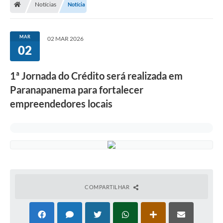
Notícias
Notícia
Turismo
Transparência
MAR
02 MAR 2026
02
Ouvidoria / SIC
Fale Conosco
1ª Jornada do Crédito será realizada em
Paranapanema para fortalecer
Leis Municipais
empreendedores locais
Legislação
Carta de Serviços
Galeria de Fotos
Serviços Online
COMPARTILHAR
Transparência
Diário Oficial