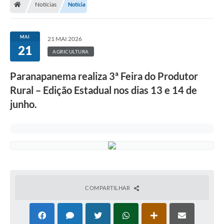
Notícias
Notícia
Turismo
Transparência
MAI
21 MAI 2026
21
Ouvidoria / SIC
AGRICULTURA
Fale Conosco
Paranapanema realiza 3ª Feira do Produtor
Rural – Edição Estadual nos dias 13 e 14 de
Leis Municipais
junho.
Legislação
Carta de Serviços
Galeria de Fotos
Serviços Online
COMPARTILHAR
Transparência
Diário Oficial