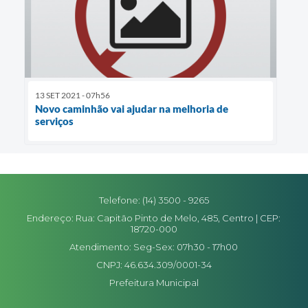
13 SET 2021 - 07h56
Novo caminhão vai ajudar na melhoria de
serviços
Telefone: (14) 3500 - 9265
Endereço: Rua: Capitão Pinto de Melo, 485, Centro | CEP:
18720-000
Atendimento: Seg-Sex: 07h30 - 17h00
CNPJ: 46.634.309/0001-34
Prefeitura Municipal