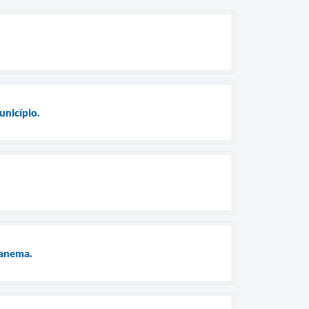
unicípio.
panema.