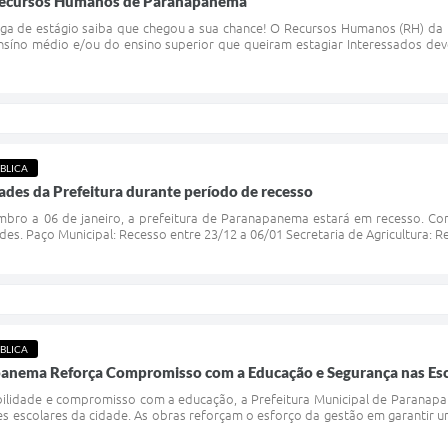
 Recursos Humanos de Paranapanema
a de estágio saiba que chegou a sua chance! O Recursos Humanos (RH) da p
síno médio e/ou do ensino superior que queiram estagiar Interessados dev
BLICA
des da Prefeitura durante período de recesso
mbro a 06 de janeiro, a prefeitura de Paranapanema estará em recesso. Con
des. Paço Municipal: Recesso entre 23/12 a 06/01 Secretaria de Agricultura: Re
BLICA
panema Reforça Compromisso com a Educação e Segurança nas Es
idade e compromisso com a educação, a Prefeitura Municipal de Paranapane
s escolares da cidade. As obras reforçam o esforço da gestão em garantir 