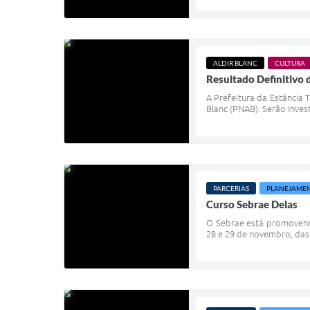
ALDIR BLANC
CULTURA
Resultado Definitivo 
A Prefeitura da Estância 
Blanc (PNAB). Serão inves
PARCERIAS
PLANEJAME
Curso Sebrae Delas
O Sebrae está promovendo
28 e 29 de novembro, das