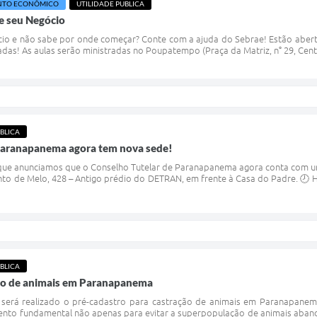
NTO ECONÔMICO
UTILIDADE PUBLICA
e seu Negócio
io e não sabe por onde começar? Conte com a ajuda do Sebrae! Estão aberta
tadas! As aulas serão ministradas no Poupatempo (Praça da Matriz, n° 29, Cent
BLICA
Paranapanema agora tem nova sede!
que anunciamos que o Conselho Tutelar de Paranapanema agora conta com um
nto de Melo, 428 – Antigo prédio do DETRAN, em frente à Casa do Padre. 🕗 H
BLICA
ão de animais em Paranapanema
erá realizado o pré-cadastro para castração de animais em Paranapanem
ento fundamental não apenas para evitar a superpopulação de animais aba