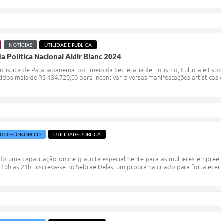
NOTÍCIAS
UTILIDADE PUBLICA
da Política Nacional Aldir Blanc 2024
Turística de Paranapanema, por meio da Secretaria de Turismo, Cultura e Esport
tidos mais de R$ 134.720,00 para incentivar diversas manifestações artísticas 
NTO ECONÔMICO
UTILIDADE PUBLICA
 uma capacitação online gratuita especialmente para as mulheres empreende
 19h às 21h. Inscreva-se no Sebrae Delas, um programa criado para fortalec