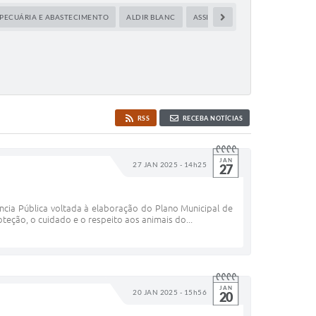
 PECUÁRIA E ABASTECIMENTO
ALDIR BLANC
ASSISTÊNCIA SOCIAL
BOLETI
RSS
RECEBA NOTÍCIAS
JAN
27 JAN 2025 - 14h25
27
ncia Pública voltada à elaboração do Plano Municipal de
teção, o cuidado e o respeito aos animais do...
JAN
20 JAN 2025 - 15h56
20