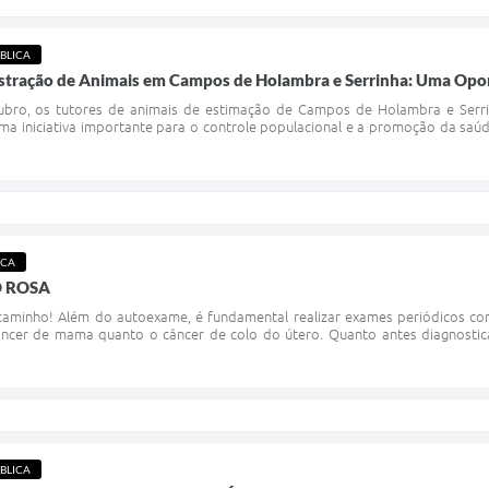
BLICA
stração de Animais em Campos de Holambra e Serrinha: Uma Opo
ubro, os tutores de animais de estimação de Campos de Holambra e Serrin
uma iniciativa importante para o controle populacional e a promoção da sa
ICA
 ROSA
caminho! Além do autoexame, é fundamental realizar exames periódicos c
ncer de mama quanto o câncer de colo do útero. Quanto antes diagnostica
BLICA