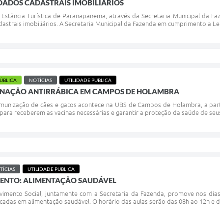
DADOS CADASTRAIS IMOBILIÁRIOS
a Estância Turística de Paranapanema, através da Secretaria Municipal da F
dastrais imobiliários. A Secretaria Municipal da Fazenda em cumprimento a L
PÚBLICA
NOTÍCIAS
UTILIDADE PUBLICA
NAÇÃO ANTIRRÁBICA EM CAMPOS DE HOLAMBRA
imunização de cães e gatos acontece na UBS de Campos de Holambra, a part
para receberem as vacinas necessárias e garantir a proteção da saúde de seu
TÍCIAS
UTILIDADE PUBLICA
ENTO: ALIMENTAÇÃO SAUDÁVEL
lvimento Social, juntamente com a Secretaria da Fazenda, promove nos dia
cadas em alimentação saudável. O horário das aulas serão das 08h ao 12h e da