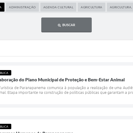
A
ADMINISTRAÇÃO
AGENDA CULTURAL
AGRICULTURA
AGRICULTURA,
BUSCAR
BLICA
laboração do Plano Municipal de Proteção e Bem-Estar Animal
 Turística de Paranapanema comunica à população a realização de uma Audiê
al. Etapa importante na construção de políticas públicas que garantam a pro
BLICA