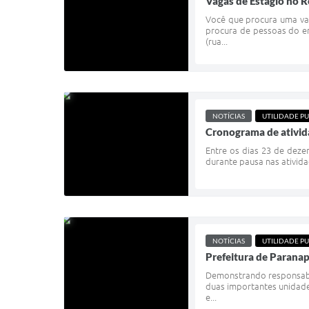
Vagas de Estágio no
Você que procura uma vag
procura de pessoas do en
(rua...
NOTÍCIAS
UTILIDADE PU
Cronograma de ativida
Entre os dias 23 de deze
durante pausa nas ativida
NOTÍCIAS
UTILIDADE PU
Prefeitura de Parana
Demonstrando responsabil
duas importantes unidade
e...