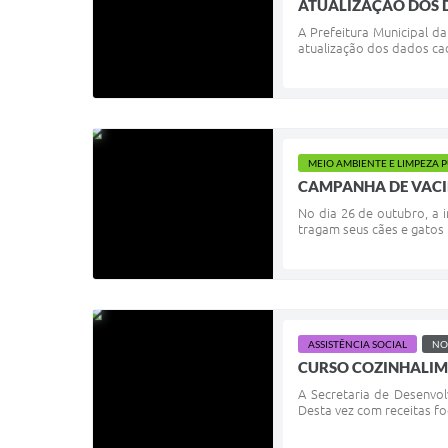
ATUALIZAÇÃO DOS 
A Prefeitura Municipal d
atualização dos dados ca
MEIO AMBIENTE E LIMPEZA 
CAMPANHA DE VACI
No dia 26 de outubro, a 
tragam seus cães e gatos 
ASSISTÊNCIA SOCIAL
NO
CURSO COZINHALIM
A Secretaria de Desenvo
Desta vez com receitas fo