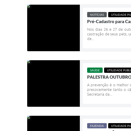
NOTÍCIAS
UTILIDADE PU
Pré-Cadastro para Ca
Nos dias 26 e 27 de out
castração de seus pets, 
de...
SAÚDE
UTILIDADE PUBL
PALESTRA OUTUBRO
A prevenção é o melhor 
precocemente tanto o câ
Secretaria da...
FAZENDA
UTILIDADE PU