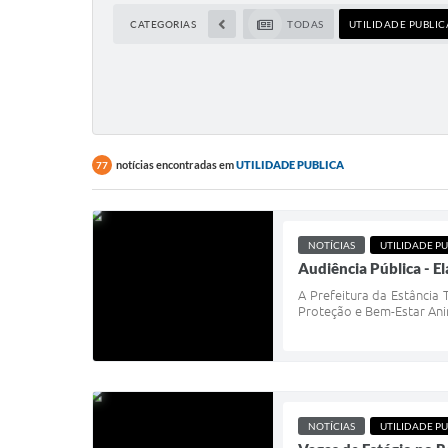
CATEGORIAS
TODAS
UTILIDADE PUBLIC
notícias encontradas em
UTILIDADE PUBLICA
77
NOTÍCIAS
UTILIDADE PU
Audiência Pública - E
A Prefeitura da Estância
Proteção e Bem-Estar Anim
NOTÍCIAS
UTILIDADE PU