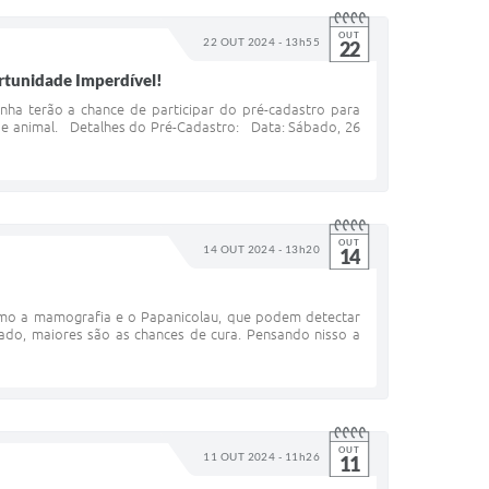
OUT
22 OUT 2024 - 13h55
22
rtunidade Imperdível!
ha terão a chance de participar do pré-cadastro para
úde animal. Detalhes do Pré-Cadastro: Data: Sábado, 26
OUT
14 OUT 2024 - 13h20
14
omo a mamografia e o Papanicolau, que podem detectar
do, maiores são as chances de cura. Pensando nisso a
OUT
11 OUT 2024 - 11h26
11