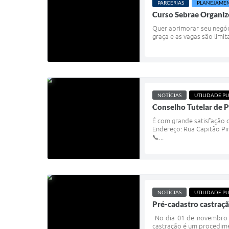
PARCERIAS
PLANEJAME
Curso Sebrae Organiz
Quer aprimorar seu negóc
graça e as vagas são limi
NOTÍCIAS
UTILIDADE PU
Conselho Tutelar de 
É com grande satisfação 
Endereço: Rua Capitão Pi
📞...
NOTÍCIAS
UTILIDADE PU
Pré-cadastro castraç
No dia 01 de novembro s
castração é um procedim