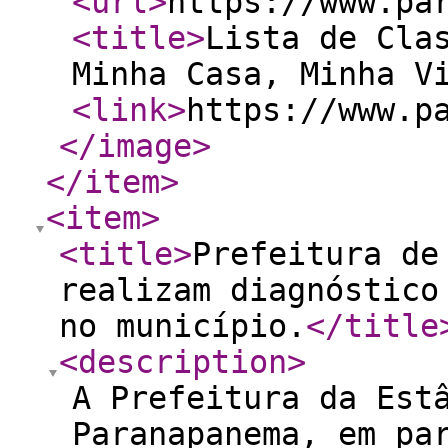
<url
>
https://www.pa
<title
>
Lista de Cla
Minha Casa, Minha V
<link
>
https://www.p
</image
>
</item
>
<item
>
<title
>
Prefeitura de
realizam diagnóstico
no município.
</title
<description
>
A Prefeitura da Est
Paranapanema, em pa