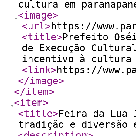
cultura-em-paranapan
<image
>
<url
>
https://www.pa
<title
>
Prefeito Osé
de Execução Cultura
incentivo à cultura
<link
>
https://www.p
</image
>
</item
>
<item
>
<title
>
Feira da Lua 
tradição e diversão 
<description
>