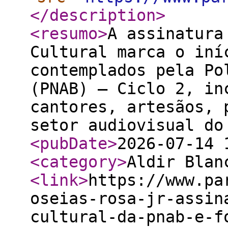
</description
>
<resumo
>
A assinatura
Cultural marca o iní
contemplados pela Po
(PNAB) – Ciclo 2, in
cantores, artesãos, 
setor audiovisual do
<pubDate
>
2026-07-14 
<category
>
Aldir Blan
<link
>
https://www.pa
oseias-rosa-jr-assin
cultural-da-pnab-e-f