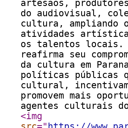
artesãos, produtore
do audiovisual, col
cultura, ampliando 
atividades artístic
os talentos locais.
reafirma seu compro
da cultura em Paran
políticas públicas 
cultural, incentiva
promovem mais oport
agentes culturais d
<img
src
="
https://www.pa