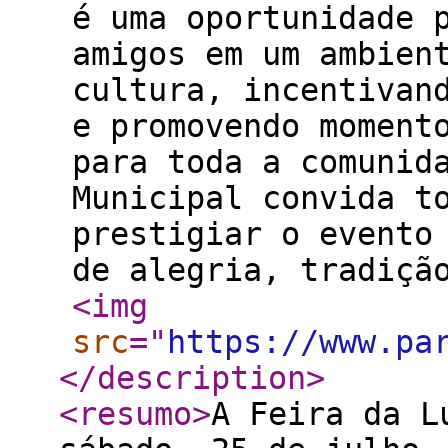
é uma oportunidade 
amigos em um ambien
cultura, incentivan
e promovendo moment
para toda a comunid
Municipal convida t
prestigiar o evento
de alegria, tradiçã
<img
src
="
https://www.pa
</description
>
<resumo
>
A Feira da L