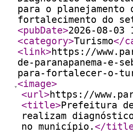
para o planejamento 
fortalecimento do se
<pubDate
>
2026-08-03 
<category
>
Turismo
</c
<link
>
https://www.pa
de-paranapanema-e-se
para-fortalecer-o-tu
<image
>
<url
>
https://www.pa
<title
>
Prefeitura d
realizam diagnóstic
no município.
</titl