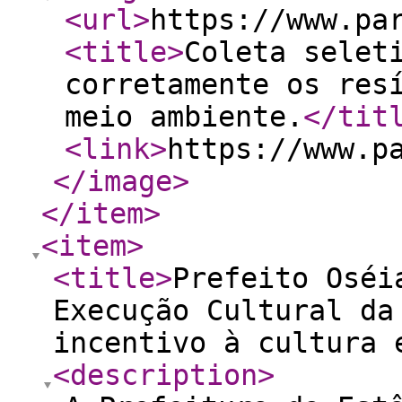
<url
>
https://www.pa
<title
>
Coleta selet
corretamente os res
meio ambiente.
</tit
<link
>
https://www.p
</image
>
</item
>
<item
>
<title
>
Prefeito Oséi
Execução Cultural da
incentivo à cultura 
<description
>