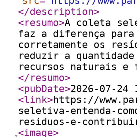
src
="
https://www.pa
</description
>
<resumo
>
A coleta sel
faz a diferença para
corretamente os resí
reduzir a quantidade
recursos naturais e 
</resumo
>
<pubDate
>
2026-07-24 
<link
>
https://www.pa
seletiva-entenda-com
residuos-e-contribui
<image
>