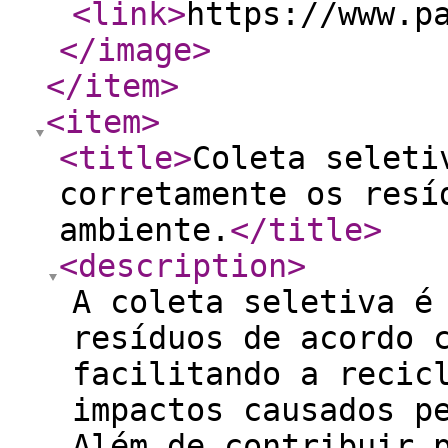
<link
>
https://www.p
</image
>
</item
>
<item
>
<title
>
Coleta seleti
corretamente os resí
ambiente.
</title
>
<description
>
A coleta seletiva é
resíduos de acordo 
facilitando a recic
impactos causados p
Além de contribuir 