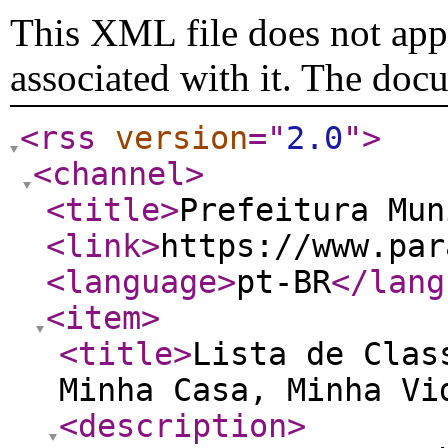
This XML file does not appe
associated with it. The doc
<rss
version
="
2.0
"
>
<channel
>
<title
>
Prefeitura Mu
<link
>
https://www.par
<language
>
pt-BR
</lang
<item
>
<title
>
Lista de Clas
Minha Casa, Minha Vi
<description
>