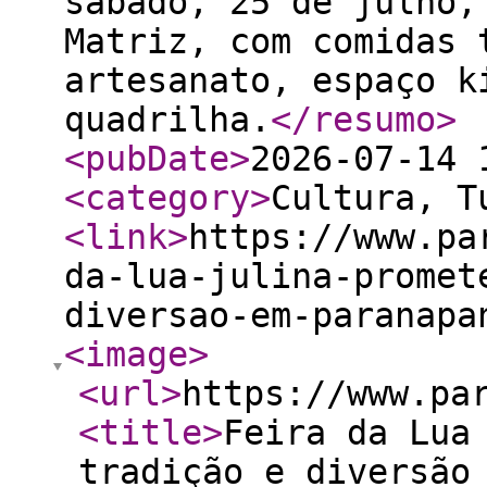
sábado, 25 de julho,
Matriz, com comidas 
artesanato, espaço k
quadrilha.
</resumo
>
<pubDate
>
2026-07-14 
<category
>
Cultura, T
<link
>
https://www.pa
da-lua-julina-promet
diversao-em-paranapa
<image
>
<url
>
https://www.pa
<title
>
Feira da Lua
tradição e diversão