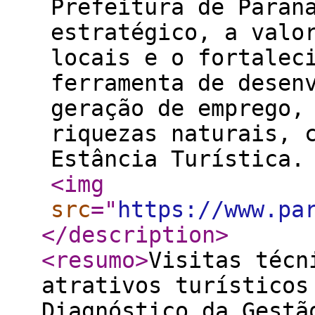
Prefeitura de Paran
estratégico, a valo
locais e o fortalec
ferramenta de desen
geração de emprego,
riquezas naturais, 
Estância Turística.
<img
src
="
https://www.pa
</description
>
<resumo
>
Visitas técn
atrativos turísticos
Diagnóstico da Gestã