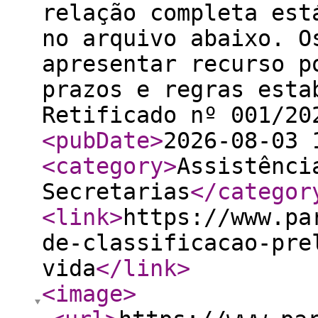
relação completa est
no arquivo abaixo. O
apresentar recurso p
prazos e regras esta
Retificado nº 001/20
<pubDate
>
2026-08-03 
<category
>
Assistênci
Secretarias
</categor
<link
>
https://www.pa
de-classificacao-pre
vida
</link
>
<image
>