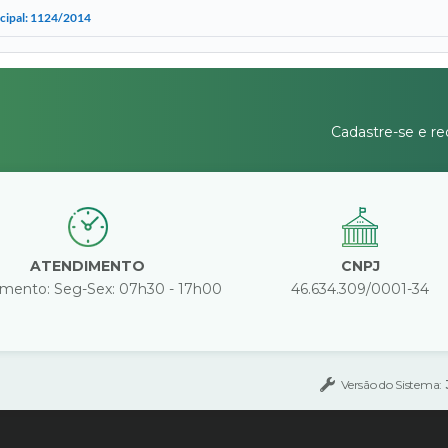
icipal: 1124/2014
Cadastre-se e re
ATENDIMENTO
CNPJ
mento: Seg-Sex: 07h30 - 17h00
46.634.309/0001-34
Versão do Sistema: