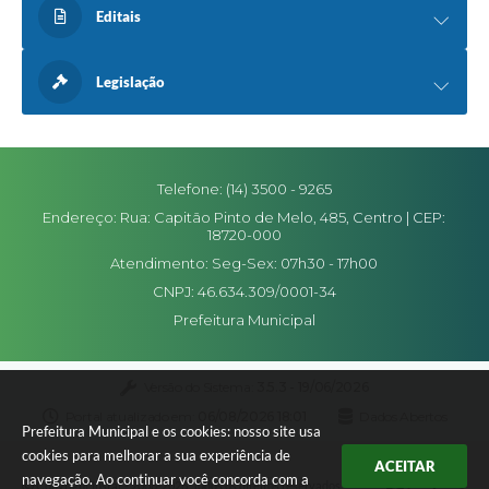
Editais
Legislação
Telefone: (14) 3500 - 9265
Endereço: Rua: Capitão Pinto de Melo, 485, Centro | CEP:
18720-000
Atendimento: Seg-Sex: 07h30 - 17h00
CNPJ: 46.634.309/0001-34
Prefeitura Municipal
Versão do Sistema:
3.5.3 - 19/06/2026
Portal atualizado em:
06/08/2026 18:01
Dados Abertos
Prefeitura Municipal e os cookies: nosso site usa
cookies para melhorar a sua experiência de
ACEITAR
navegação. Ao continuar você concorda com a
Copyright Instar - 2006-2026. Todos os direitos reservados -