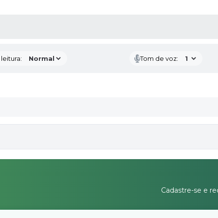
AS MÍDIAS
eitura:
Tom de voz:
Cadastre-se e re