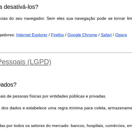
 desativá-los?
ncias do seu navegador. Sem eles sua navegação pode se tornar lim
egadores:
Internet Explorer
/
Firefox
/
Google Chrome
/
Safari
/
Opera
 Pessoais (LGPD)
Dados?
is de pessoas físicas por entidades públicas e privadas.
es dos dados e estabelece uma regra mínima para coleta, armazename
as por todos os setores do mercado: bancos, hospitais, comércios, 