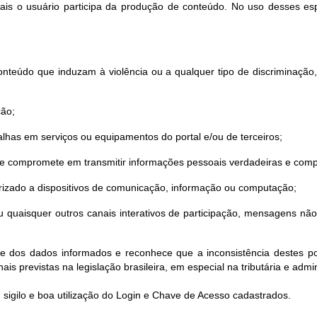
quais o usuário participa da produção de conteúdo. No uso desses es
nteúdo que induzam à violência ou a qualquer tipo de discriminação, sej
ção;
lhas em serviços ou equipamentos do portal e/ou de terceiros;
 se compromete em transmitir informações pessoais verdadeiras e comp
torizado a dispositivos de comunicação, informação ou computação;
o ou quaisquer outros canais interativos de participação, mensagens n
de dos dados informados e reconhece que a inconsistência destes pod
ais previstas na legislação brasileira, em especial na tributária e admin
 sigilo e boa utilização do Login e Chave de Acesso cadastrados.