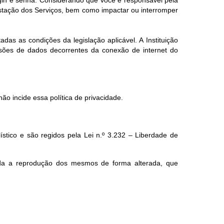
ogin e senha. Considerando que você é responsável pela
estação dos Serviços, bem como impactar ou interromper
das as condições da legislação aplicável. A Instituição
ssões de dados decorrentes da conexão de internet do
ão incide essa política de privacidade.
lístico e são regidos pela Lei n.º 3.232 – Liberdade de
ada a reprodução dos mesmos de forma alterada, que