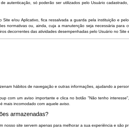
e autenticação, só poderão ser utilizados pelo Usuário cadastrado
ite e/ou Aplicativo, fica ressalvada a guarda pela instituição e p
es normativas ou, ainda, cuja a manutenção seja necessária para c
eiros decorrentes das atividades desempenhadas pelo Usuário no Site e/
azenam hábitos de navegação e outras informações, ajudando a person
pup com um aviso importante e clica no botão "Não tenho interesse"
ão é mais incomodado com aquele aviso.
ações armazenadas?
m nosso site servem apenas para melhorar a sua experiência e são pr