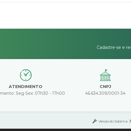
Cadastre-se e re
ATENDIMENTO
CNPJ
mento: Seg-Sex: 07h30 - 17h00
46.634.309/0001-34
Versão do Sistema:
3