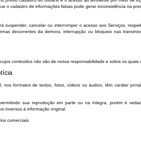
rio prévio cadastro do usuário e o acesso ao ambiente por meio de l
e o cadastro de informações falsas pode gerar inconsistência na pr
rá suspender, cancelar ou interromper o acesso aos Serviços, respeita
lemas decorrentes da demora, interrupção ou bloqueio nas transmi
, cujos conteúdos não são de nossa responsabilidade e sobre os quais n
tícia
 nos formatos de textos, fotos, vídeos ou áudios, têm caráter jorna
, permitindo sua reprodução em parte ou na íntegra, porém é ved
s inversos à informação original.
ns comerciais.