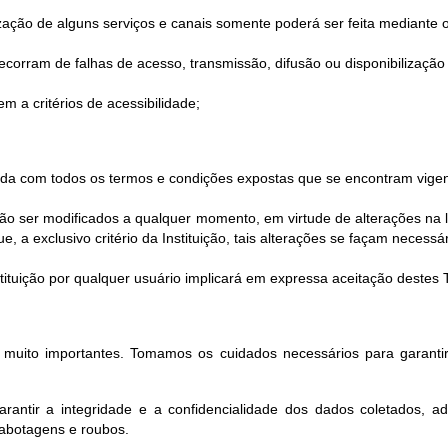
ilização de alguns serviços e canais somente poderá ser feita mediante o
corram de falhas de acesso, transmissão, difusão ou disponibilização 
m a critérios de acessibilidade;
corda com todos os termos e condições expostas que se encontram vigen
 ser modificados a qualquer momento, em virtude de alterações na le
 a exclusivo critério da Instituição, tais alterações se façam necessár
Instituição por qualquer usuário implicará em expressa aceitação deste
o muito importantes. Tomamos os cuidados necessários para garantir
rantir a integridade e a confidencialidade dos dados coletados, a
sabotagens e roubos.