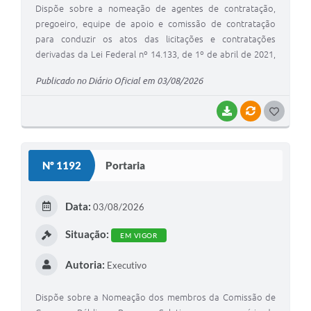
Dispõe sobre a nomeação de agentes de contratação,
pregoeiro, equipe de apoio e comissão de contratação
para conduzir os atos das licitações e contratações
derivadas da Lei Federal nº 14.133, de 1º de abril de 2021,
revoga a Portaria nº 1.174, de 09 de setembro de 2025, e
Publicado no Diário Oficial em 03/08/2026
dá outras providências.
BAIXAR
VÍNCULOS
G
O
S
Nº 1192
Portaria
T
E
Data:
03/08/2026
I
Situação:
EM VIGOR
Autoria:
Executivo
Dispõe sobre a Nomeação dos membros da Comissão de