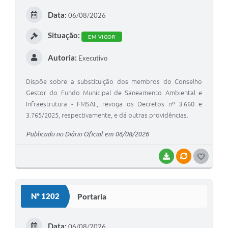
E
Data:
06/08/2026
I
Situação:
EM VIGOR
Autoria:
Executivo
Dispõe sobre a substituição dos membros do Conselho
Gestor do Fundo Municipal de Saneamento Ambiental e
Infraestrutura - FMSAI., revoga os Decretos nº 3.660 e
3.765/2025, respectivamente, e dá outras providências.
Publicado no Diário Oficial em 06/08/2026
BAIXAR
VÍNCULOS
G
O
S
Nº 1202
Portaria
T
E
Data:
06/08/2026