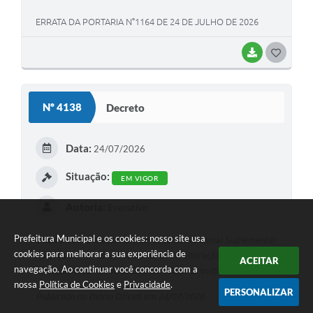
ERRATA DA PORTARIA N°1164 DE 24 DE JULHO DE 2026
BAIXAR
G
O
S
Nº 4138
Decreto
T
E
Data:
24/07/2026
I
Situação:
EM VIGOR
Autoria:
Executivo
Prefeitura Municipal e os cookies: nosso site usa
Dispõe sobre a abertura de Crédito Adicional Suplementar
cookies para melhorar a sua experiência de
no orçamento do exercício de 2026, alteração das peças de
ACEITAR
navegação. Ao continuar você concorda com a
planejamento – PPA, LDO, e dá outras providências.
nossa
Política de Cookies
e
Privacidade
.
PERSONALIZAR
Publicado no Diário Oficial em 24/07/2026