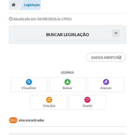
Legislação
Turismo
Transparência
Atualizado em: 06/08/2026 às 17h01
Ouvidoria / SIC
BUSCAR LEGISLAÇÃO
Fale Conosco
Leis Municipais
DADOS ABERTOS
Legislação
LEGENDA:
Carta de Serviços
Visualizar
Baixar
Anexos
Galeria de Fotos
Serviços Online
Vínculos
Gostei
Transparência
atos encontrados
7011
Diário Oficial