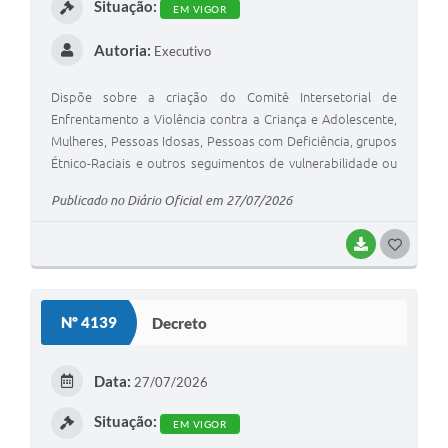
Situação:
EM VIGOR
Autoria:
Executivo
Dispõe sobre a criação do Comitê Intersetorial de
Enfrentamento a Violência contra a Criança e Adolescente,
Mulheres, Pessoas Idosas, Pessoas com Deficiência, grupos
Étnico-Raciais e outros seguimentos de vulnerabilidade ou
risco social da Estância Turística de Paranapanema, e dá
Publicado no Diário Oficial em 27/07/2026
outras providências.
BAIXAR
G
O
S
Nº 4139
Decreto
T
E
Data:
27/07/2026
I
Situação:
EM VIGOR