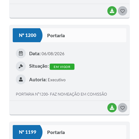
BAIXAR
G
O
S
Nº 1200
Portaria
T
E
Data:
06/08/2026
I
Situação:
EM VIGOR
Autoria:
Executivo
PORTARIA N°1200- FAZ NOMEAÇÃO EM COMISSÃO
BAIXAR
G
O
S
Nº 1199
Portaria
T