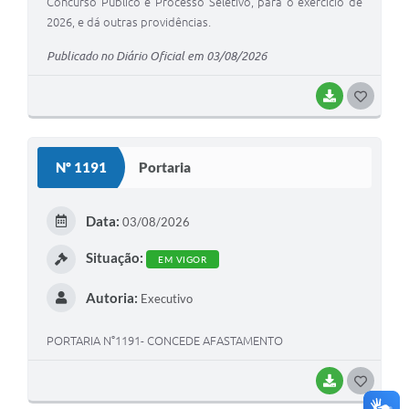
Concurso Público e Processo Seletivo, para o exercício de
2026, e dá outras providências.
Publicado no Diário Oficial em 03/08/2026
BAIXAR
G
O
S
Nº 1191
Portaria
T
E
Data:
03/08/2026
I
Situação:
EM VIGOR
Autoria:
Executivo
PORTARIA N°1191- CONCEDE AFASTAMENTO
BAIXAR
G
O