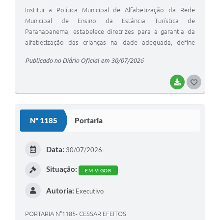
Institui a Política Municipal de Alfabetização da Rede
Municipal de Ensino da Estância Turística de
Paranapanema, estabelece diretrizes para a garantia da
alfabetização das crianças na idade adequada, define
mecanismos de monitoramento da aprendizagem, e dá
Publicado no Diário Oficial em 30/07/2026
outras providências.
BAIXAR
G
O
S
Nº 1185
Portaria
T
E
Data:
30/07/2026
I
Situação:
EM VIGOR
Autoria:
Executivo
PORTARIA N°1185- CESSAR EFEITOS