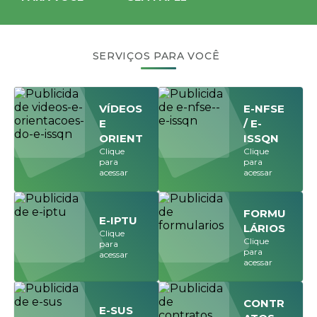
SERVIÇOS PARA VOCÊ
VÍDEOS
E-NFSE
E
/ E-
ORIENT
ISSQN
Clique
Clique
AÇÕES
para
para
DO E-
acessar
acessar
ISSQN
FORMU
E-IPTU
LÁRIOS
Clique
Clique
para
para
acessar
acessar
CONTR
E-SUS