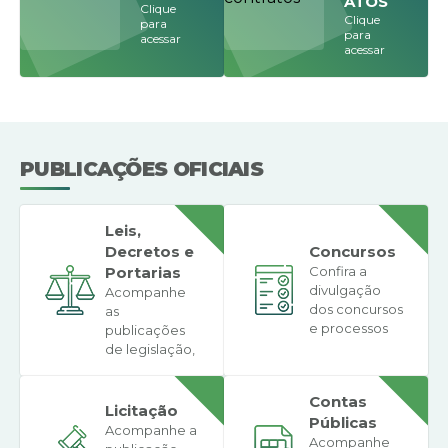
ATOS
Clique
Clique
para
para
acessar
acessar
PUBLICAÇÕES OFICIAIS
Leis,
Decretos e
Concursos
Portarias
Confira a
divulgação
Acompanhe
dos concursos
as
e processos
publicações
seletivos
de legislação,
municipais
portarias, leis,
decretos e
Contas
contratos
Licitação
Públicas
Acompanhe a
Acompanhe