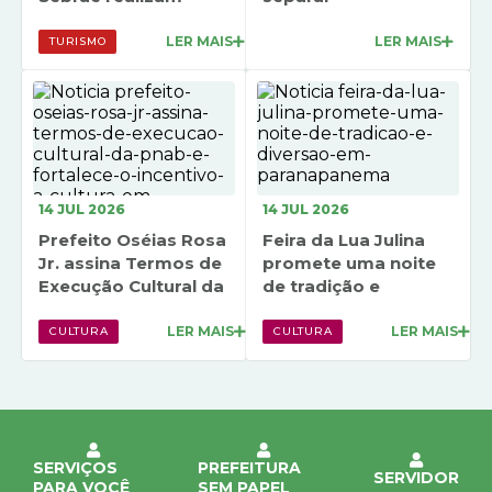
diagnóstico para
corretamente os
Editais
fortalecer o...
resíduos e contribuir
LER MAIS
LER MAIS
TURISMO
com...
Secretarias
A Nossa Cidade
14 JUL 2026
14 JUL 2026
Prefeito Oséias Rosa
Feira da Lua Julina
Jr. assina Termos de
promete uma noite
Execução Cultural da
de tradição e
PNAB e fortalece...
diversão em...
LER MAIS
LER MAIS
CULTURA
CULTURA
SERVIÇOS
PREFEITURA
SERVIDOR
PARA VOCÊ
SEM PAPEL