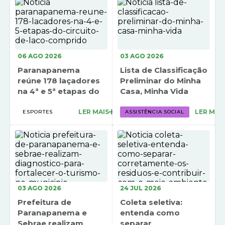
Turismo
Transparência
Ouvidoria / SIC
06 AGO 2026
03 AGO 2026
Paranapanema
Lista de Classificação
Fale Conosco
reúne 178 laçadores
Preliminar do Minha
na 4ª e 5ª etapas do
Casa, Minha Vida
Leis Municipais
Circuito de Laço...
LER MAIS
LER MAI
ESPORTES
ASSISTÊNCIA SOCIAL
Legislação
Carta de Serviços
Galeria de Fotos
Serviços Online
03 AGO 2026
24 JUL 2026
Transparência
Prefeitura de
Coleta seletiva:
Paranapanema e
entenda como
Diário Oficial
Sebrae realizam
separar