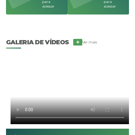
para
para
acessar
acessar
GALERIA DE VÍDEOS
Ver mais