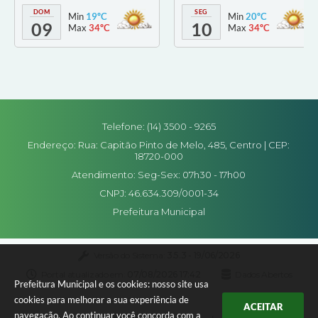
DOM
SEG
Min
19ºC
Min
20ºC
09
10
Max
34ºC
Max
34ºC
Telefone: (14) 3500 - 9265
Endereço: Rua: Capitão Pinto de Melo, 485, Centro | CEP:
18720-000
Atendimento: Seg-Sex: 07h30 - 17h00
CNPJ: 46.634.309/0001-34
Prefeitura Municipal
Versão do Sistema:
3.5.3 - 19/06/2026
Portal atualizado em:
07/08/2026 17:42
Dados Abertos
Prefeitura Municipal e os cookies: nosso site usa
cookies para melhorar a sua experiência de
ACEITAR
navegação. Ao continuar você concorda com a