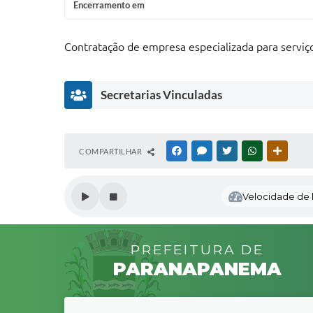
Encerramento em
Contratação de empresa especializada para servi
Secretarias Vinculadas
S
COMPARTILHAR
FACEBOOK
MESSENGER
TWITTER
WHATSAPP
OUTRAS
e
cr
et
Velocidade de l
ar
ia
M
u
PREFEITURA DE
ni
ci
PARANAPANEMA
p
al
d