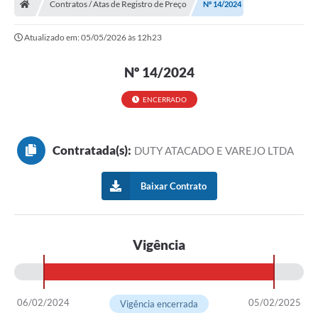
Contratos / Atas de Registro de Preço
Nº 14/2024
Turismo
Atualizado em: 05/05/2026 às 12h23
Transparência
Nº 14/2024
Ouvidoria / SIC
ENCERRADO
Fale Conosco
Leis Municipais
Contratada(s):
DUTY ATACADO E VAREJO LTDA
Legislação
Baixar Contrato
Carta de Serviços
Galeria de Fotos
Vigência
Serviços Online
Transparência
06/02/2024
05/02/2025
Vigência encerrada
Diário Oficial