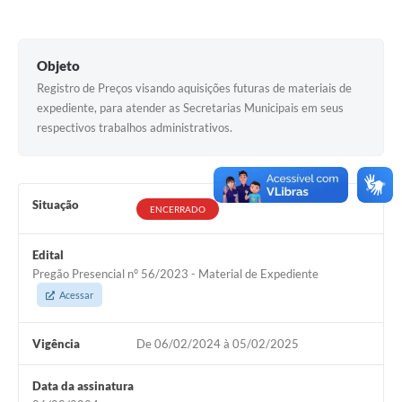
Editais
Secretarias
Objeto
Registro de Preços visando aquisições futuras de materiais de
A Nossa Cidade
expediente, para atender as Secretarias Municipais em seus
respectivos trabalhos administrativos.
Situação
ENCERRADO
Edital
Pregão Presencial n° 56/2023 - Material de Expediente
Acessar
Vigência
De 06/02/2024 à 05/02/2025
Data da assinatura