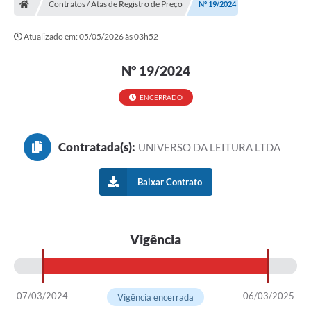
Contratos / Atas de Registro de Preço
Nº 19/2024
Turismo
Atualizado em: 05/05/2026 às 03h52
Transparência
Nº 19/2024
Ouvidoria / SIC
ENCERRADO
Fale Conosco
Leis Municipais
Contratada(s):
UNIVERSO DA LEITURA LTDA
Legislação
Baixar Contrato
Carta de Serviços
Galeria de Fotos
Vigência
Serviços Online
Transparência
07/03/2024
06/03/2025
Vigência encerrada
Diário Oficial