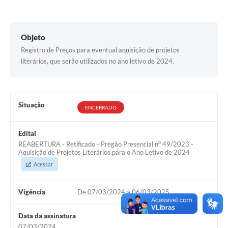
Editais
Secretarias
Objeto
Registro de Preços para eventual aquisição de projetos
A Nossa Cidade
literários, que serão utilizados no ano letivo de 2024.
Situação
ENCERRADO
Edital
REABERTURA - Retificado - Pregão Presencial n° 49/2023 -
Aquisição de Projetos Literários para o Ano Letivo de 2024
Acessar
Vigência
De 07/03/2024 à 06/03/2025
Data da assinatura
07/03/2024