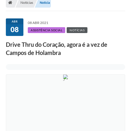
Notícias
Notícia
Turismo
Transparência
ABR
08 ABR 2021
08
Ouvidoria / SIC
ASSISTÊNCIA SOCIAL
NOTÍCIAS
Fale Conosco
Drive Thru do Coração, agora é a vez de
Campos de Holambra
Leis Municipais
Legislação
Carta de Serviços
Galeria de Fotos
Serviços Online
Transparência
Diário Oficial