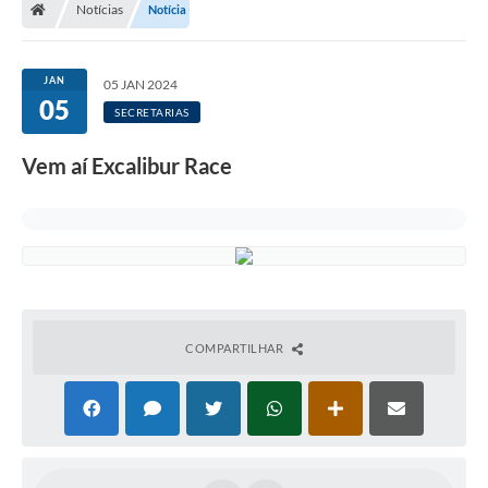
Notícias
Notícia
Turismo
Transparência
JAN
05 JAN 2024
05
Ouvidoria / SIC
SECRETARIAS
Fale Conosco
Vem aí Excalibur Race
Leis Municipais
Legislação
Carta de Serviços
Galeria de Fotos
COMPARTILHAR
Serviços Online
Transparência
Diário Oficial