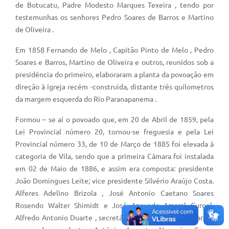
de Botucatu, Padre Modesto Marques Texeira , tendo por
Editais
testemunhas os senhores Pedro Soares de Barros e Martino
de Oliveira .
Secretarias
Em 1858 Fernando de Melo , Capitão Pinto de Melo , Pedro
A Nossa Cidade
Soares e Barros, Martino de Oliveira e outros, reunidos sob a
presidência do primeiro, elaboraram a planta da povoação em
direção à igreja recém -construida, distante três quilometros
da margem esquerda do Rio Paranapanema .
Formou – se aí o povoado que, em 20 de Abril de 1859, pela
Lei Provincial número 20, tornou-se freguesia e pela Lei
Provincial número 33, de 10 de Março de 1885 foi elevada à
categoria de Vila, sendo que a primeira Câmara foi instalada
em 02 de Maio de 1886, e assim era composta: presidente
João Domingues Leite; vice presidente Silvério Araújo Costa.
Alferes Adelino Brizola , José Antonio Caetano Soares
Rosendo Walter Shimidt e José Azevedo Amaral Gurgel,
Alfredo Antonio Duarte , secretário; Oltinho Alfredo Soares ,