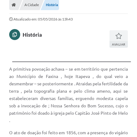
A Cidade
História
Turismo
Transparência
Atualizado em: 05/05/2026 às 13h43
Ouvidoria / SIC
História
Fale Conosco
AVALIAR
Leis Municipais
A primitiva povoação achava – se em território que pertencia
Legislação
ao Município de Faxina , hoje Itapeva , do qual veio a
Carta de Serviços
desmembrar – se posteriormente . Atraidas pela fertilidade da
terra , pela topografia plana e pelo clima ameno, aqui se
Galeria de Fotos
estabeleceram diversas famílias, erguendo modesta capela
sob a invocação de ; Nossa Senhora do Bom Sucesso, cujo o
Serviços Online
patrimônio foi doado à igreja pelo Capitão José Pinto de Melo
Transparência
.
Diário Oficial
O ato de doação foi feito em 1856, com a presença do vigário