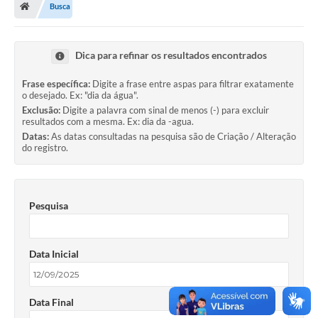
Busca
Turismo
Transparência
Dica para refinar os resultados encontrados
Ouvidoria / SIC
Frase específica:
Digite a frase entre aspas para filtrar exatamente
o desejado. Ex: "dia da água".
Fale Conosco
Exclusão:
Digite a palavra com sinal de menos (-) para excluir
resultados com a mesma. Ex: dia da -agua.
Leis Municipais
Datas:
As datas consultadas na pesquisa são de Criação / Alteração
do registro.
Legislação
Carta de Serviços
Pesquisa
Galeria de Fotos
Serviços Online
Data Inicial
Transparência
Data Final
Diário Oficial