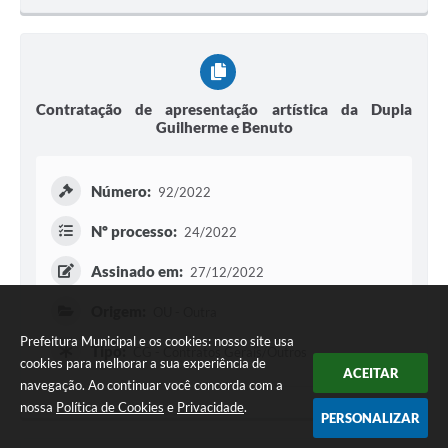
Contratação de apresentação artística da Dupla
Guilherme e Benuto
Número:
92/2022
Nº processo:
24/2022
Assinado em:
27/12/2022
Origem:
OU - Outra
Prefeitura Municipal e os cookies: nosso site usa
Tipo:
CG - Contratos Gerais/Outros
cookies para melhorar a sua experiência de
ACEITAR
navegação. Ao continuar você concorda com a
nossa
Política de Cookies
e
Privacidade
.
PERSONALIZAR