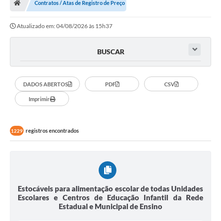
Contratos / Atas de Registro de Preço
Turismo
Atualizado em: 04/08/2026 às 15h37
Transparência
Ouvidoria / SIC
BUSCAR
Fale Conosco
DADOS ABERTOS
PDF
CSV
Leis Municipais
Imprimir
Legislação
registros encontrados
1229
Carta de Serviços
Galeria de Fotos
Serviços Online
Estocáveis para alimentação escolar de todas Unidades
Transparência
Escolares e Centros de Educação Infantil da Rede
Estadual e Municipal de Ensino
Diário Oficial