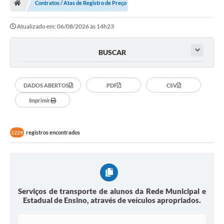
Contratos / Atas de Registro de Preço
Turismo
Atualizado em: 06/08/2026 às 14h23
Transparência
Ouvidoria / SIC
BUSCAR
Fale Conosco
DADOS ABERTOS
PDF
CSV
Leis Municipais
Imprimir
Legislação
registros encontrados
1229
Carta de Serviços
Galeria de Fotos
Serviços Online
Serviços de transporte de alunos da Rede Municipal e
Transparência
Estadual de Ensino, através de veículos apropriados.
Diário Oficial