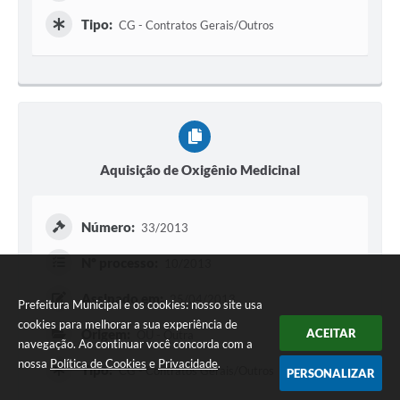
Tipo:
CG - Contratos Gerais/Outros
Aquisição de Oxigênio Medicinal
Número:
33/2013
Nº processo:
10/2013
Assinado em:
25/04/2013
Prefeitura Municipal e os cookies: nosso site usa
cookies para melhorar a sua experiência de
ACEITAR
Origem:
OU - Outra
navegação. Ao continuar você concorda com a
nossa
Política de Cookies
e
Privacidade
.
Tipo:
CG - Contratos Gerais/Outros
PERSONALIZAR