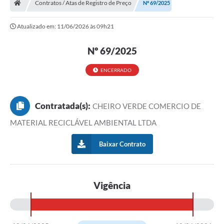
Contratos / Atas de Registro de Preço
Nº 69/2025
Turismo
Atualizado em: 11/06/2026 às 09h21
Transparência
Nº 69/2025
Ouvidoria / SIC
ENCERRADO
Fale Conosco
Leis Municipais
Contratada(s):
CHEIRO VERDE COMERCIO DE
Legislação
MATERIAL RECICLÁVEL AMBIENTAL LTDA
Carta de Serviços
Baixar Contrato
Galeria de Fotos
Serviços Online
Vigência
Transparência
Diário Oficial