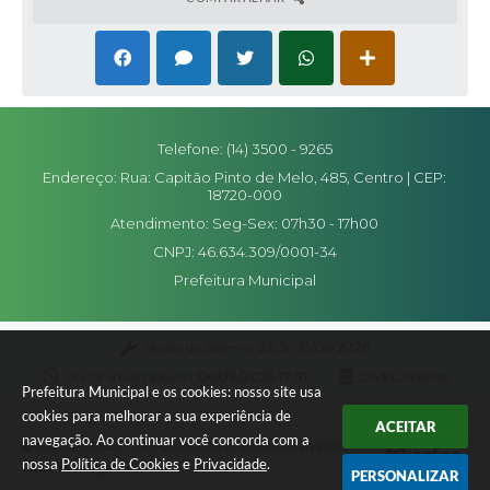
Telefone: (14) 3500 - 9265
Endereço: Rua: Capitão Pinto de Melo, 485, Centro | CEP:
18720-000
Atendimento: Seg-Sex: 07h30 - 17h00
CNPJ: 46.634.309/0001-34
Prefeitura Municipal
Versão do Sistema:
3.5.3 - 19/06/2026
Portal atualizado em:
06/08/2026 17:01
Dados Abertos
Prefeitura Municipal e os cookies: nosso site usa
cookies para melhorar a sua experiência de
ACEITAR
navegação. Ao continuar você concorda com a
Copyright Instar - 2006-2026. Todos os direitos reservados -
nossa
Política de Cookies
e
Privacidade
.
Instar Tecnologia
PERSONALIZAR