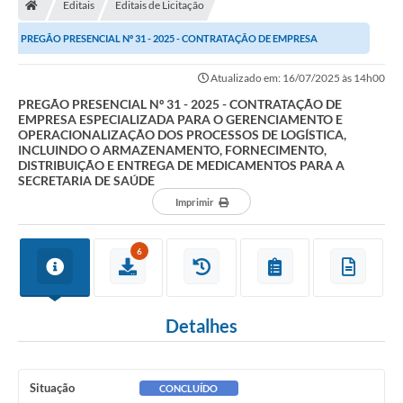
Editais
Editais de Licitação
Turismo
PREGÃO PRESENCIAL Nº 31 - 2025 - CONTRATAÇÃO DE EMPRESA
Transparência
ESPECIALIZADA PARA O GERENCIAMENTO E...
Atualizado em: 16/07/2025 às 14h00
Ouvidoria / SIC
PREGÃO PRESENCIAL Nº 31 - 2025 - CONTRATAÇÃO DE
EMPRESA ESPECIALIZADA PARA O GERENCIAMENTO E
Fale Conosco
OPERACIONALIZAÇÃO DOS PROCESSOS DE LOGÍSTICA,
INCLUINDO O ARMAZENAMENTO, FORNECIMENTO,
DISTRIBUIÇÃO E ENTREGA DE MEDICAMENTOS PARA A
Leis Municipais
SECRETARIA DE SAÚDE
Imprimir
Legislação
Carta de Serviços
6
Galeria de Fotos
Serviços Online
Detalhes
Transparência
Situação
Diário Oficial
CONCLUÍDO